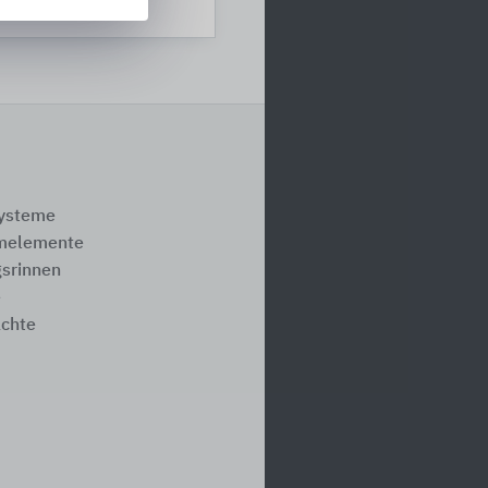
eutschland
systeme
melemente
srinnen
e
ächte