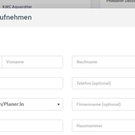
Pfleiderer Deut
KWC Aquarotter
aufnehmen
Vorname
Nachname
Telefon (optional)
Firmenname (optional)
Park- und Stadtmöbel
Badserien
Hausnummer
HAGS
Geberit