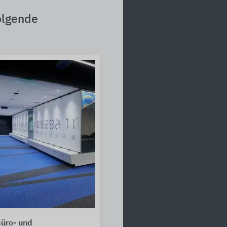
olgende
üro- und