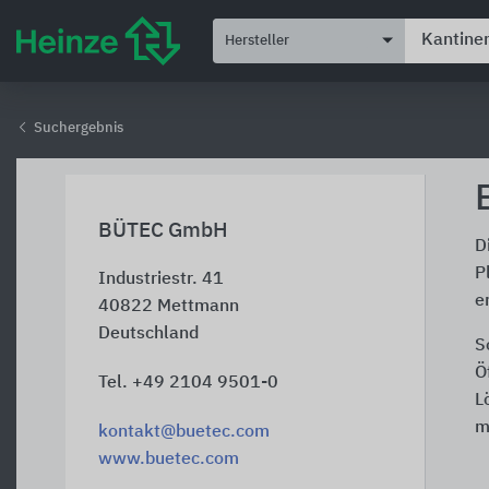
Hersteller
Suchergebnis
BÜTEC GmbH
D
P
Industriestr. 41
e
40822
Mettmann
Deutschland
S
Ö
Tel. +49 2104 9501-0
L
m
kontakt@buetec.com
www.buetec.com