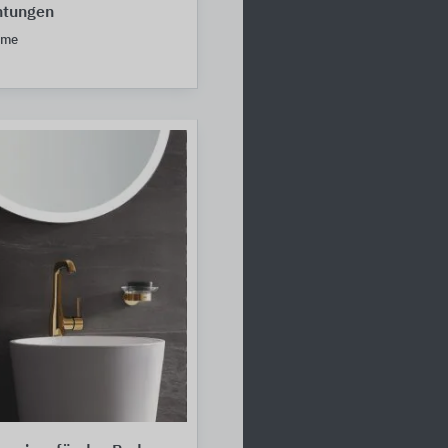
htungen
eme