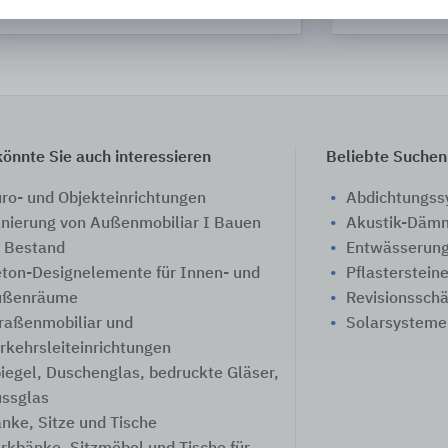
Sonae Arauco D
önnte Sie auch interessieren
Beliebte Suchen
ro- und Objekteinrichtungen
Abdichtungs
nierung von Außenmobiliar I Bauen
Akustik-Däm
 Bestand
Entwässerung
ton-Designelemente für Innen- und
Pflasterstein
ußenräume
Revisionssch
raßenmobiliar und
Solarsysteme
rkehrsleiteinrichtungen
iegel, Duschenglas, bedruckte Gläser,
ssglas
nke, Sitze und Tische