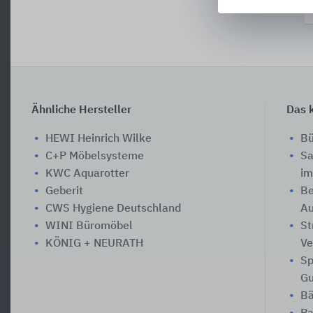
Ähnliche Hersteller
Das k
HEWI Heinrich Wilke
Bü
C+P Möbelsysteme
Sa
KWC Aquarotter
im
Geberit
Be
CWS Hygiene Deutschland
A
WINI Büromöbel
St
KÖNIG + NEURATH
Ve
Sp
Gu
Bä