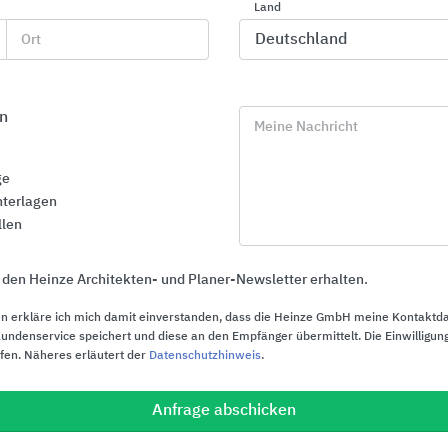
Land
Ort
n
Meine Nachricht
ge
terlagen
llen
 den Heinze Architekten- und Planer-Newsletter erhalten.
n erkläre ich mich damit einverstanden, dass die Heinze GmbH meine Kontaktd
ndenservice speichert und diese an den Empfänger übermittelt. Die Einwilligung
ufen. Näheres erläutert der
Datenschutzhinweis
.
CWS PureLine
Holzwerkstof
Waschraumausstattungen
Holzfaserdä
Anfrage abschicken
OSB-Produk
CWS Hygiene Deutschland