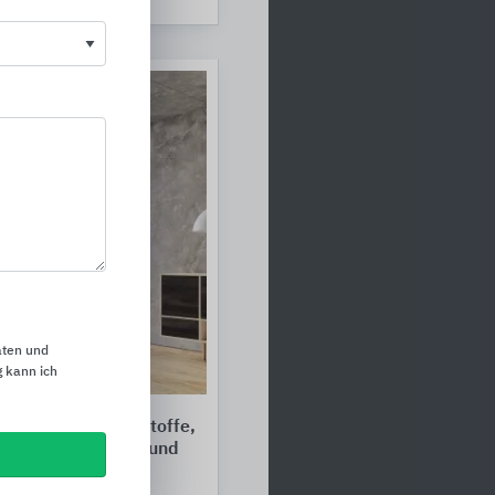
aten und
 kann ich
fplatten, Schichtstoffe,
mmplatten, DWD- und
te