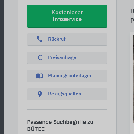
B
Kostenloser
Infoservice
P
phone
Rückruf
euro_symbol
Preisanfrage
import_contacts
Planungsunterlagen
location_on
Bezugsquellen
Passende Suchbegriffe zu
BÜTEC