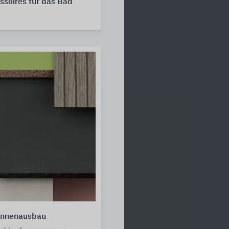
soires für das Bad
Innenausbau