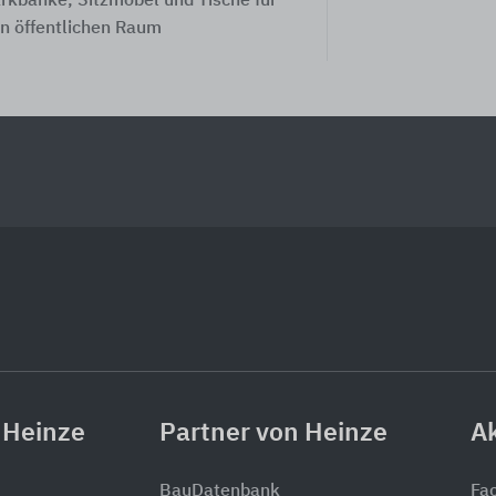
rkbänke, Sitzmöbel und Tische für
n öffentlichen Raum
 Heinze
Partner von Heinze
Ak
BauDatenbank
Fa