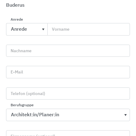
Barrierefreiheit, Design, Nachhaltigkeit und Innovation.
Buderus
2025
Heiztechnik
Anrede
2022
Regenerative Energien
Vorname
2021
Heiztechnik
2019
Wärmeversorgung/Heiztechnik
Nachname
2017
Wärmeversorgungstechnik
2015
Wärmeversorgung, Heiztechnik
E-Mail
2013
Heizung
2011
Heizung
Telefon (optional)
Berufsgruppe
Firmenporträt