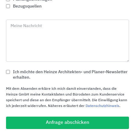
Lösungen.
Bezugsquellen
Als Systemexperte setzt Buderus sich dafür ein,
mit innovativen Produkten wie optimierten
Meine Nachricht
Wärmepumpen, modernen Gas-Brennwertgeräten
und hocheffizienten Hybridsystemen, erneuerbare
Energien zu nutzen. So kann ein wichtiger Beitrag
zum Klimaschutz geleistet werden.
Mehr über die nachhaltigen Buderus
Ich möchte den Heinze Architekten- und Planer-Newsletter
Systemlösungen und die vielfältigen
erhalten.
Fördermöglichkeiten:
Mit dem Absenden erkläre ich mich damit einverstanden, dass die
Heinze GmbH meine Kontaktdaten und Bürodaten zum Kundenservice
Kontakt mit den Buderus Experten
speichert und diese an den Empfänger übermittelt. Die Einwilligung kann
ich jederzeit widerrufen. Näheres erläutert der
Datenschutzhinweis
.
Anfrage abschicken
Buderus Deutschland
Bosch Thermotechnik GmbH