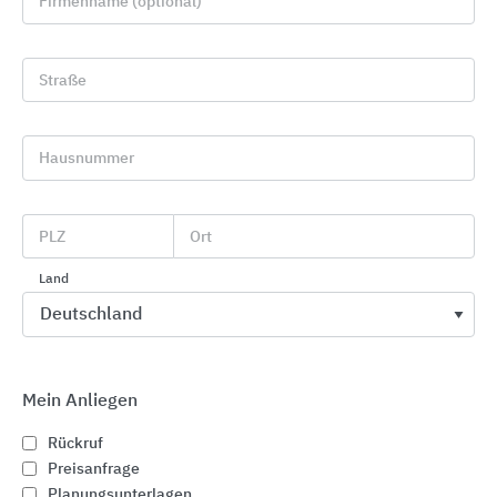
Firmenname (optional)
Straße
Hausnummer
PLZ
Ort
Als Systemexperte entwickelt Buderus seit 1731
Land
Spitzenprodukte. Ob regenerativ oder klassisch
betrieben – die Heizsysteme sind solide, modular,
vernetzt und perfekt aufeinander abgestimmt.
Damit setzt Buderus Maßstäbe in der
Heiztechnologie. Eine ganzheitliche, persönliche
Mein Anliegen
Beratung und der flächendeckenden Service mit
Rückruf
über 50 Niederlassungen sind dabei eine wichtige
Preisanfrage
Basis für maßgeschneiderte, zukunftsfähige
Planungsunterlagen