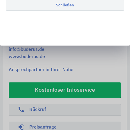
Schließen
Sophienstr. 30-32
35576
Wetzlar
Deutschland
Tel. +49 6441 4180
info@buderus.de
www.buderus.de
Ansprechpartner in Ihrer Nähe
Kostenloser Infoservice
phone
Rückruf
euro_symbol
Preisanfrage