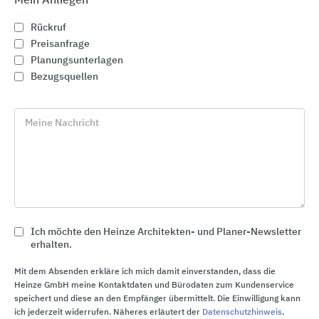
Mein Anliegen
Rückruf
Preisanfrage
Planungsunterlagen
Ähnliche Hersteller
Bezugsquellen
Sika Deutschland
Schlüter-Systems
Meine Nachricht
HANNO
KRASO
CAPAROL Farben Lacke Bautenschutz
Baumit
Blanke Systems
Ich möchte den Heinze Architekten- und Planer-Newsletter
Das könnte Sie auch interessieren
erhalten.
DELTA®-Mauerwerkssperren
Mit dem Absenden erkläre ich mich damit einverstanden, dass die
Abdichtung von erdberührten Bauteilen – DIN
Heinze GmbH meine Kontaktdaten und Bürodaten zum Kundenservice
speichert und diese an den Empfänger übermittelt. Die Einwilligung kann
18533
ich jederzeit widerrufen. Näheres erläutert der
Datenschutzhinweis
.