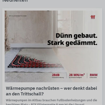
Neuheiten
Wärmepumpe nachrüsten – wer denkt dabei
an den Trittschall?
Wärmepumpen im Alt­bau brauchen Fuß­boden­hei­zun­gen und die
be­nöti­gen Platz – BTF Flüster­matte 8 mm ist die Lösung!