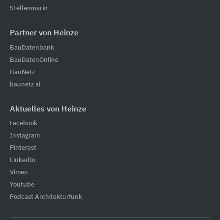
Stellenmarkt
Partner von Heinze
BauDatenbank
BauDatenOnline
BauNetz
baunetz id
Aktuelles von Heinze
Facebook
Instagram
Pinterest
LinkedIn
Vimeo
Youtube
Podcast Architekturfunk