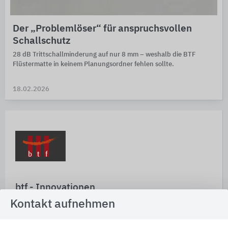
Der „Problemlöser“ für anspruchsvollen
Schallschutz
28 dB Trittschall­minderung auf nur 8 mm – weshalb die BTF
Flüster­matte in kei­nem Planungs­ordner fehlen sollte.
18.02.2026
btf - Innovationen
für den Bau GmbH
Kontakt aufnehmen
Fahrenheitstr. 3