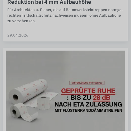
Reduktion bei 4 mm Aufbauhöhe
Für Architekten u. Planer, die auf Beton­werk­stein­treppen norm­ge­
rech­ten Tritt­schall­schutz nach­weisen müssen, ohne Auf­bau­höhe
zu verschenken.
29.04.2026