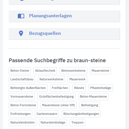
import_contacts
Planungsunterlagen
location_on
Bezugsquellen
Passende Suchbegriffe zu braun-steine
Beton-Steine
Ablauftechnik
Betonwerksteine
Mauersteine
Landschaftsbau
Naturwerksteine
Mauerwerk
Befestigte Außenflächen
Freiflächen
Wände
Pflasterbeläge
Vormauersteine
Grünflächenbefestigung
Beton-Mauersteine
Beton-Formsteine
Mauersteine (ohne VM)
Befestigung
Einfriedungen
Gartenmauern
Böschungsbefestigungen
Natursteinböden
Natursteinbeläge
Treppen