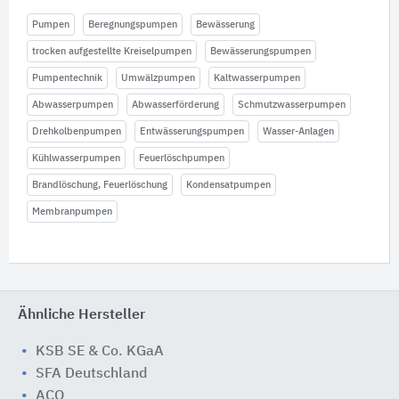
Pumpen
Beregnungspumpen
Bewässerung
trocken aufgestellte Kreiselpumpen
Bewässerungspumpen
Pumpentechnik
Umwälzpumpen
Kaltwasserpumpen
Abwasserpumpen
Abwasserförderung
Schmutzwasserpumpen
Drehkolbenpumpen
Entwässerungspumpen
Wasser-Anlagen
Kühlwasserpumpen
Feuerlöschpumpen
Brandlöschung, Feuerlöschung
Kondensatpumpen
Membranpumpen
Ähnliche Hersteller
KSB SE & Co. KGaA
SFA Deutschland
ACO