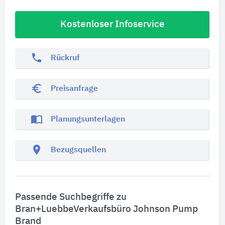
Kostenloser Infoservice
phone
Rückruf
euro_symbol
Preisanfrage
import_contacts
Planungsunterlagen
location_on
Bezugsquellen
Passende Suchbegriffe zu
Bran+LuebbeVerkaufsbüro Johnson Pump
Brand