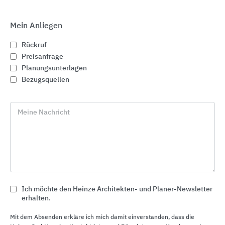
Mein Anliegen
Rückruf
Preisanfrage
Planungsunterlagen
Bezugsquellen
Meine Nachricht
Sanitärarmaturen für Wasch- und Duschanlagen
Ich möchte den Heinze Architekten- und Planer-Newsletter
KWC Aquarotter
erhalten.
Mit dem Absenden erkläre ich mich damit einverstanden, dass die