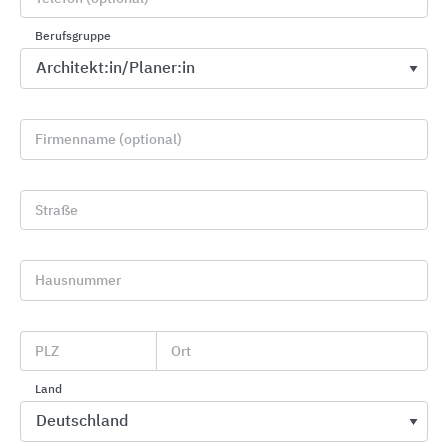
Berufsgruppe
Firmenname (optional)
Straße
Badmöbel und Accessoires
Hausnummer
Geberit
PLZ
Ort
Land