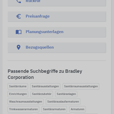
phone
Rückruf
euro_symbol
Preisanfrage
import_contacts
Planungsunterlagen
location_on
Bezugsquellen
Passende Suchbegriffe zu Bradley
Corporation
Sanitärräume
Sanitärausstattungen
Sanitärraumausstattungen
Einrichtungen
Sanitärzubehör
Sanitäranlagen
Waschraumausstattungen
Sanitärauslaufarmaturen
Trinkwasserarmaturen
Sanitärarmaturen
Armaturen