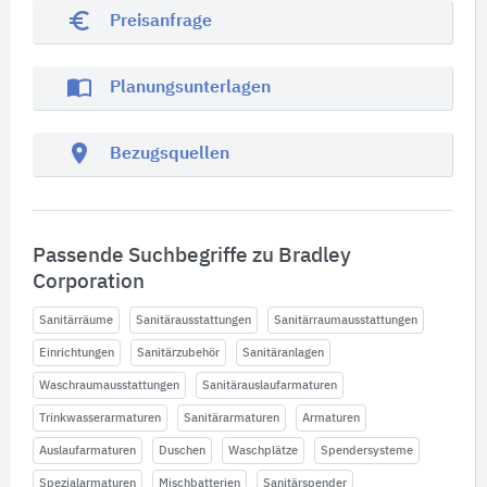
euro_symbol
Preisanfrage
import_contacts
Planungsunterlagen
location_on
Bezugsquellen
Passende Suchbegriffe zu Bradley
Corporation
Sanitärräume
Sanitärausstattungen
Sanitärraumausstattungen
Einrichtungen
Sanitärzubehör
Sanitäranlagen
Waschraumausstattungen
Sanitärauslaufarmaturen
Trinkwasserarmaturen
Sanitärarmaturen
Armaturen
Auslaufarmaturen
Duschen
Waschplätze
Spendersysteme
Spezialarmaturen
Mischbatterien
Sanitärspender