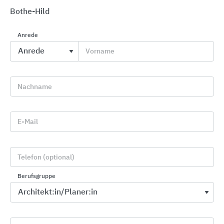
Bothe-Hild
Anrede
Vorname
Drehflügeltüren und -tore für den Brand-, Rauch-
und Schallschutz
System Schröders Türen + Tore
Nachname
E-Mail
Telefon (optional)
Berufsgruppe