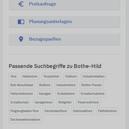
euro_symbol
Preisanfrage
import_contacts
Planungsunterlagen
location_on
Bezugsquellen
Passende Suchbegriffe zu Bothe-Hild
Tore
Hallentore
Torzubehör
Falttore
Industriehallen
Roll-Abschlüsse
Rolltore
Industrietore
Rolltor-Panzer
Faltschiebetore
Garagen
Schiebetore
Schallschutztore
Schallschutz
Garagentore
Rollgitter
Feuerwehrtore
Flugzeughallen-Tore
Deckenlauftore
Sektionaltore
Falthebetore
Deckensektionaltore