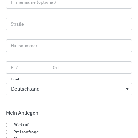
Firmenname (optional)
Straße
Hausnummer
Türen und Tore mit Schiebeflügel
PLZ
Ort
System Schröders Türen + Tore
Land
Mein Anliegen
Rückruf
Preisanfrage