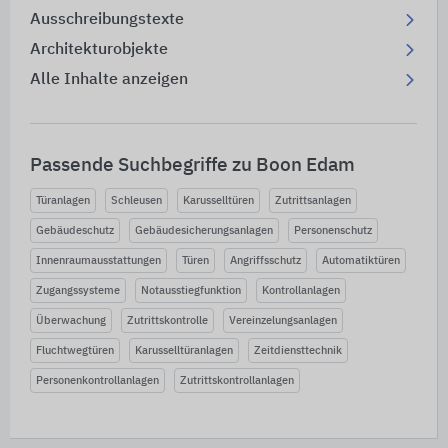
Ausschreibungstexte
Architekturobjekte
Alle Inhalte anzeigen
Passende Suchbegriffe zu Boon Edam
Türanlagen
Schleusen
Karusselltüren
Zutrittsanlagen
Gebäudeschutz
Gebäudesicherungsanlagen
Personenschutz
Innenraumausstattungen
Türen
Angriffsschutz
Automatiktüren
Zugangssysteme
Notausstiegfunktion
Kontrollanlagen
Überwachung
Zutrittskontrolle
Vereinzelungsanlagen
Fluchtwegtüren
Karusselltüranlagen
Zeitdiensttechnik
Personenkontrollanlagen
Zutrittskontrollanlagen