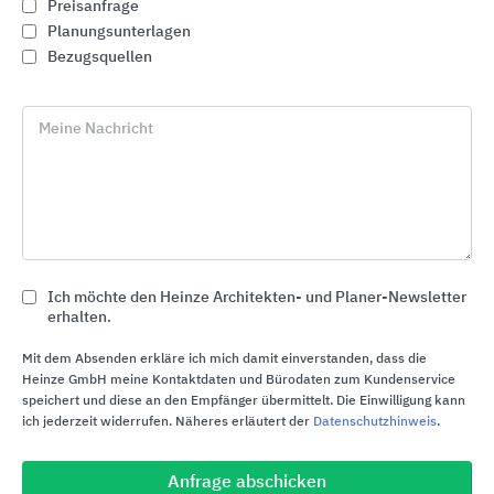
Preisanfrage
Planungsunterlagen
Nachhaltigkeit bei Boon Edam
Bezugsquellen
Boon Edam verfolgt einen ganzheitlichen Ansatz
zur Nachhaltigkeit im Bereich Eingangslösungen.
Meine Nachricht
Im Fokus stehen energieeffiziente Produkte wie
Karusselltüren, ressourcenschonende
Herstellungsverfahren, technologische
Unterstützung zur Energieeinsparung sowie
Maßnahmen zur Förderung von
Umweltzertifizierungen. Als Familienunternehmen
Ich möchte den Heinze Architekten- und Planer-Newsletter
sieht sich Boon Edam in der Verantwortung, die
erhalten.
Umweltbelastung durch Bauweise und
Mit dem Absenden erkläre ich mich damit einverstanden, dass die
Produktentwicklung langfristig zu reduzieren.
Heinze GmbH meine Kontaktdaten und Bürodaten zum Kundenservice
speichert und diese an den Empfänger übermittelt. Die Einwilligung kann
ich jederzeit widerrufen. Näheres erläutert der
Datenschutzhinweis
.
Ressourcenschonende Produktion
Anfrage abschicken
Verwendung von recycelten und recycelbaren