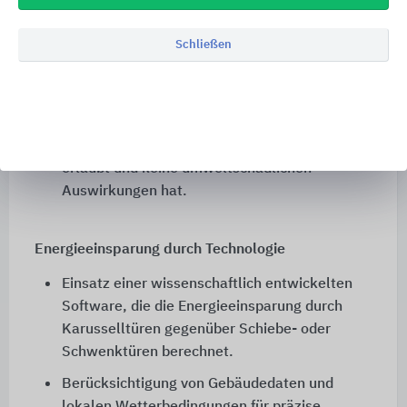
Materialien bei der Herstellung.
Schließen
Abfallstoffe werden gesammelt, recycelt oder
möglichst umweltfreundlich entsorgt.
Entwicklung eines neuen
Pulverbeschichtungsverfahrens mit Zirconium,
das eine direkte Entsorgung im Abwasser
erlaubt und keine umweltschädlichen
Auswirkungen hat.
Energieeinsparung durch Technologie
Einsatz einer wissenschaftlich entwickelten
Software, die die Energieeinsparung durch
Karusselltüren gegenüber Schiebe- oder
Schwenktüren berechnet.
Berücksichtigung von Gebäudedaten und