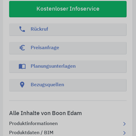
Kostenloser Infoservice
phone
Rückruf
euro_symbol
Preisanfrage
import_contacts
Planungsunterlagen
location_on
Bezugsquellen
Alle Inhalte von Boon Edam
Produktinformationen
Produktdaten / BIM