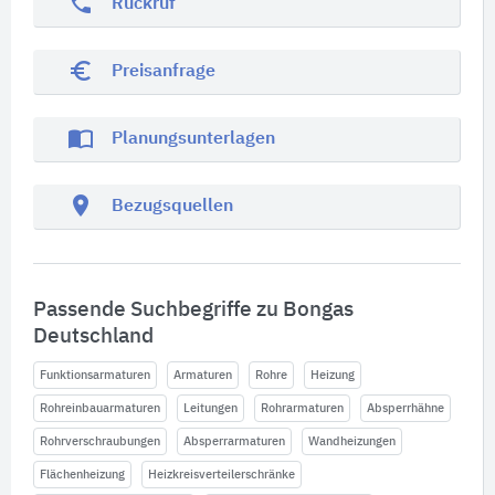
phone
Rückruf
euro_symbol
Preisanfrage
import_contacts
Planungsunterlagen
location_on
Bezugsquellen
Passende Suchbegriffe zu Bongas
Deutschland
Funktionsarmaturen
Armaturen
Rohre
Heizung
Rohreinbauarmaturen
Leitungen
Rohrarmaturen
Absperrhähne
Rohrverschraubungen
Absperrarmaturen
Wandheizungen
Flächenheizung
Heizkreisverteilerschränke