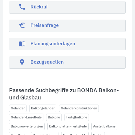
phone
Rückruf
euro_symbol
Preisanfrage
import_contacts
Planungsunterlagen
location_on
Bezugsquellen
Passende Suchbegriffe zu BONDA Balkon-
und Glasbau
Geländer
Balkongeländer
Geländerkonstruktionen
Geländer-Einzelteile
Balkone
Fertigbalkone
Balkonerweiterungen
Balkonplatten-Fertigteile
Anstellbalkone