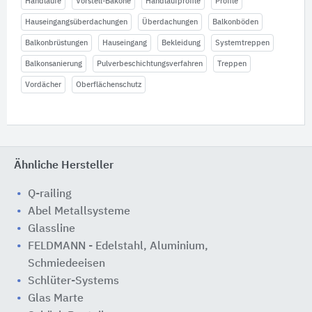
Handläufe
Vorstell-Bakone
Handlaufprofile
Profile
Hauseingangsüberdachungen
Überdachungen
Balkonböden
Balkonbrüstungen
Hauseingang
Bekleidung
Systemtreppen
Balkonsanierung
Pulverbeschichtungsverfahren
Treppen
Vordächer
Oberflächenschutz
Ähnliche Hersteller
Q-railing
Abel Metallsysteme
Glassline
FELDMANN - Edelstahl, Aluminium,
Schmiedeeisen
Schlüter-Systems
Glas Marte