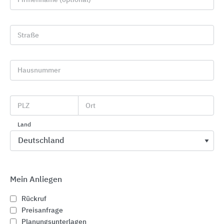
Straße
Hausnummer
Absturzsicherungssysteme an Gebäuden
PLZ
Ort
SKYLOTEC
Land
Mein Anliegen
Rückruf
Preisanfrage
Planungsunterlagen