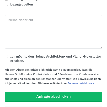
Bezugsquellen
Meine Nachricht
Ich möchte den Heinze Architekten- und Planer-Newsletter
erhalten.
Elektronische Zutrittskontrolle Salto Space
Mit dem Absenden erkläre ich mich damit einverstanden, dass die
Heinze GmbH meine Kontaktdaten und Bürodaten zum Kundenservice
Salto Systems
speichert und diese an den Empfänger übermittelt. Die Einwilligung kann
ich jederzeit widerrufen. Näheres erläutert der
Datenschutzhinweis
.
Anfrage abschicken