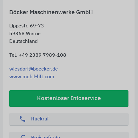
Böcker Maschinenwerke GmbH
Lippestr. 69-73
59368
Werne
Deutschland
Tel. +49 2389 7989-108
wiesdorf@boecker.de
www.mobil-lift.com
Kostenloser Infoservice
phone
Rückruf
euro_symbol