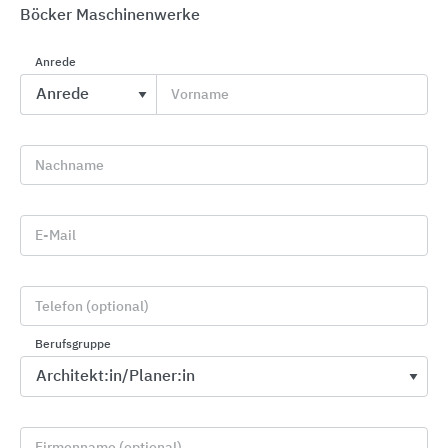
Böcker Maschinenwerke
Anrede
Vorname
Aufzüge in Bestandsgebäuden
KONE Aufzüge · Rolltreppen · Automatiktüren
Nachname
E-Mail
Telefon (optional)
Berufsgruppe
Firmenname (optional)