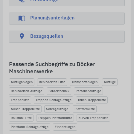
Preisanfrage
import_contacts
Planungsunterlagen
location_on
Bezugsquellen
Passende Suchbegriffe zu Böcker
Maschinenwerke
Aufzuganlagen
Behinderten-Lifte
Transportanlagen
Aufzüge
Behinderten-Aufzüge
Fördertechnik
Personenaufzüge
Treppenlifte
Treppen-Schrägaufzüge
Innen-Treppenlifte
Außen-Treppenlifte
Schrägaufzüge
Plattformlifte
Rollstuhl-Lifte
Treppen-Plattformlifte
Kurven-Treppenlifte
Plattform-Schrägaufzüge
Einrichtungen