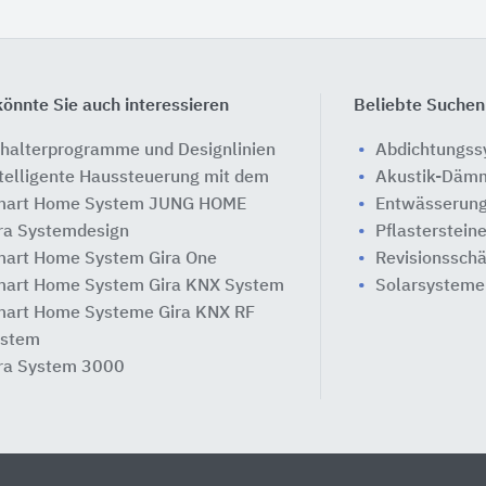
önnte Sie auch interessieren
Beliebte Suchen
halterprogramme und Designlinien
Abdichtungs
telligente Haussteuerung mit dem
Akustik-Däm
art Home System JUNG HOME
Entwässerung
ra Systemdesign
Pflasterstein
art Home System Gira One
Revisionssch
art Home System Gira KNX System
Solarsysteme
art Home Systeme Gira KNX RF
stem
ra System 3000