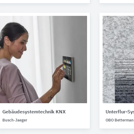
Gebäudesystemtechnik KNX
Unterflur-S
Busch-Jaeger
OBO Betterman