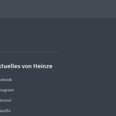
tuelles von Heinze
cebook
stagram
terest
nkedIn