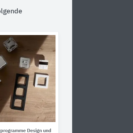
olgende
erprogramme Design und