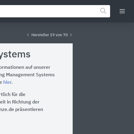
Hersteller 19 von 70
ystems
formationen auf unserer
lding Management Systems
te
hier
.
lich für die
it in Richtung der
inze.de präsentieren