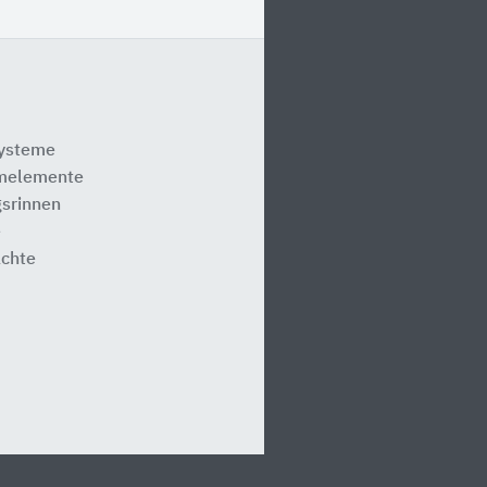
systeme
melemente
srinnen
e
ächte