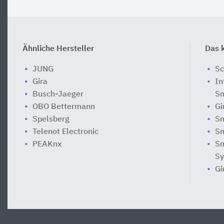
Ähnliche Hersteller
Das k
JUNG
Sc
Gira
In
Busch-Jaeger
Sm
OBO Bettermann
Gi
Spelsberg
Sm
Telenot Electronic
Sm
PEAKnx
Sm
Sy
Gi