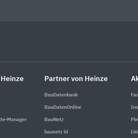
 Heinze
Partner von Heinze
Ak
BauDatenbank
Fa
BauDatenOnline
In
xte-Manager
BauNetz
Pin
baunetz id
Li