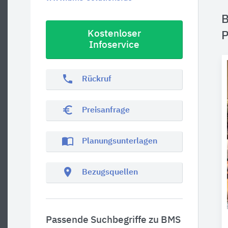
B
Kostenloser
P
Infoservice
phone
Rückruf
euro_symbol
Preisanfrage
import_contacts
Planungsunterlagen
location_on
Bezugsquellen
Passende Suchbegriffe zu BMS