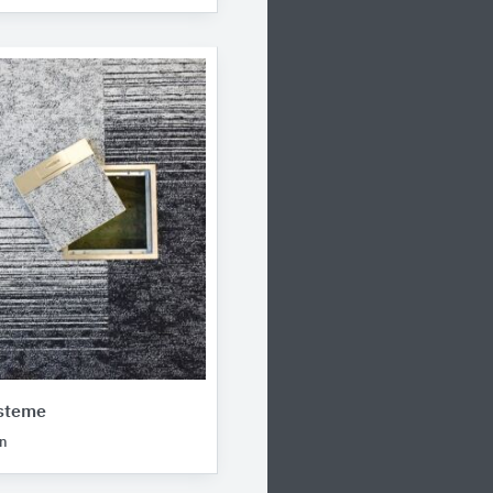
ysteme
n