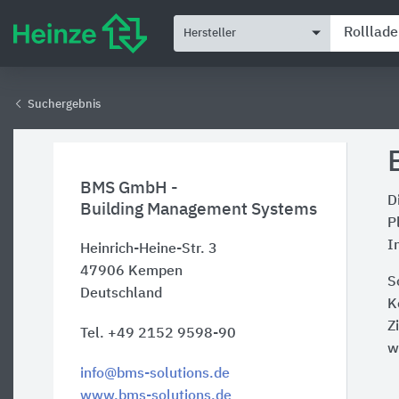
Hersteller
Suchergebnis
BMS GmbH -
D
Building Management Systems
P
I
Heinrich-Heine-Str. 3
47906
Kempen
S
Deutschland
K
Z
Tel. +49 2152 9598-90
w
info@bms-solutions.de
www.bms-solutions.de