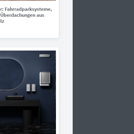
r: Fahrradparksysteme,
d Überdachungen aus
lz