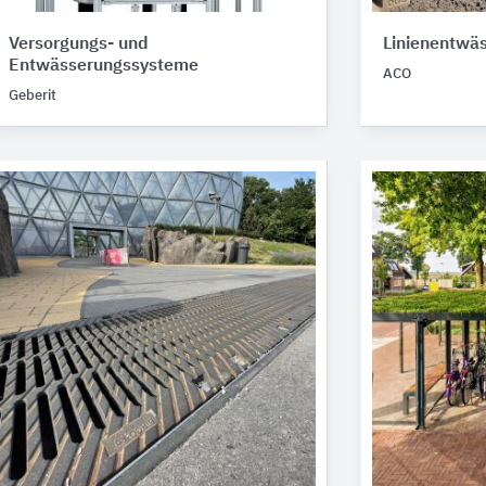
Versorgungs- und
Linienentwä
Entwässerungssysteme
ACO
Geberit