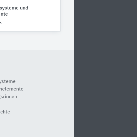
systeme und
nte
k
systeme
melemente
srinnen
e
ächte