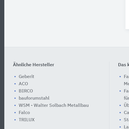
Ähnliche Hersteller
Das k
Geberit
Fa
ACO
Me
BIRCO
Fa
bauforumstahl
fü
WSM - Walter Solbach Metallbau
Üb
Falco
Ca
TRILUX
St
La