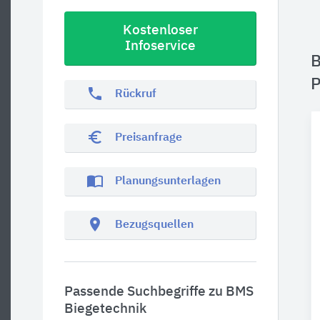
Kostenloser
Infoservice
B
P
phone
Rückruf
euro_symbol
Preisanfrage
import_contacts
Planungsunterlagen
location_on
Bezugsquellen
Passende Suchbegriffe zu BMS
Biegetechnik