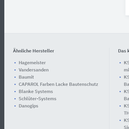
Ähnliche Hersteller
Das k
Hagemeister
KS
Vandersanden
mi
Baumit
KS
CAPAROL Farben Lacke Bautenschutz
Ba
Blanke Systems
KS
Schlüter-Systems
B
Danogips
KS
TH
KS
Si