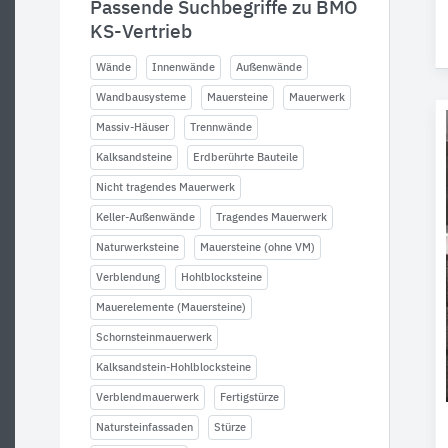
Passende Suchbegriffe zu BMO
KS-Vertrieb
Wände
Innenwände
Außenwände
Wandbausysteme
Mauersteine
Mauerwerk
Massiv-Häuser
Trennwände
Kalksandsteine
Erdberührte Bauteile
Nicht tragendes Mauerwerk
Keller-Außenwände
Tragendes Mauerwerk
Naturwerksteine
Mauersteine (ohne VM)
Verblendung
Hohlblocksteine
Mauerelemente (Mauersteine)
Schornsteinmauerwerk
Kalksandstein-Hohlblocksteine
Verblendmauerwerk
Fertigstürze
Natursteinfassaden
Stürze