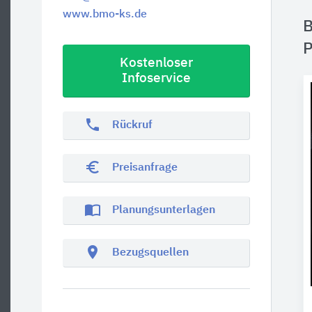
www.bmo-ks.de
B
P
Kostenloser
Infoservice
phone
Rückruf
euro_symbol
Preisanfrage
import_contacts
Planungsunterlagen
location_on
Bezugsquellen