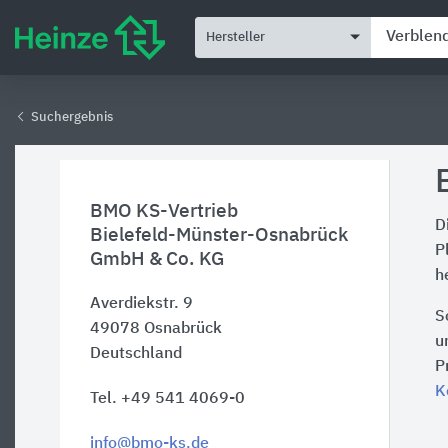
Hersteller
Suchergebnis
BMO KS-Vertrieb
D
Bielefeld-Münster-Osnabrück
P
GmbH & Co. KG
h
Averdiekstr. 9
S
49078
Osnabrück
u
Deutschland
P
K
Tel. +49 541 4069-0
info@bmo-ks.de