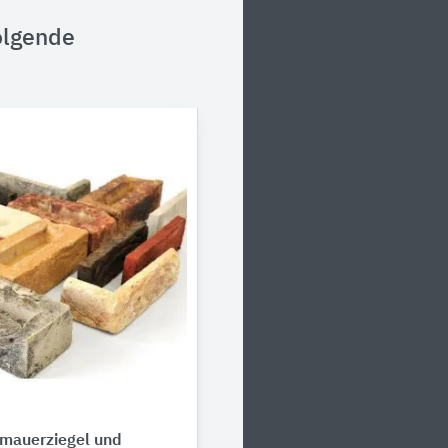
olgende
rmauerziegel und