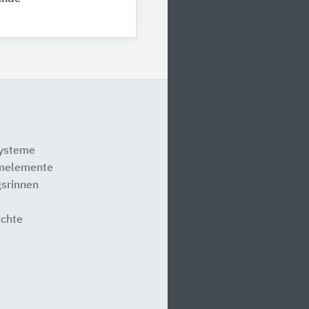
systeme
melemente
srinnen
e
ächte