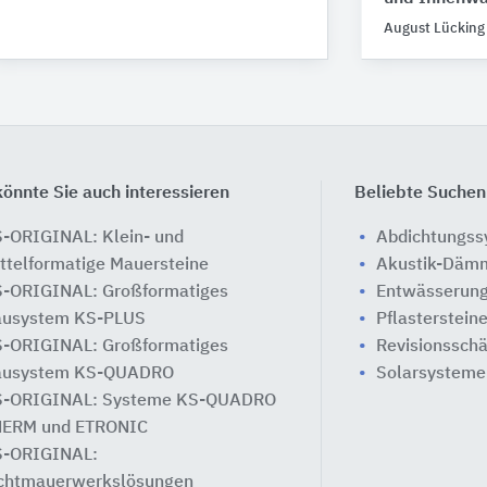
August Lücking
önnte Sie auch interessieren
Beliebte Suchen
-ORIGINAL: Klein- und
Abdichtungs
ttelformatige Mauersteine
Akustik-Däm
-ORIGINAL: Großformatiges
Entwässerung
usystem KS-PLUS
Pflasterstein
-ORIGINAL: Großformatiges
Revisionssch
ausystem KS-QUADRO
Solarsysteme
-ORIGINAL: Systeme KS-QUADRO
ERM und ETRONIC
-ORIGINAL:
chtmauerwerkslösungen