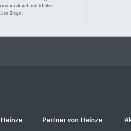
rmauerziegel und Klinker
Use Ziegel
 Heinze
Partner von Heinze
Ak