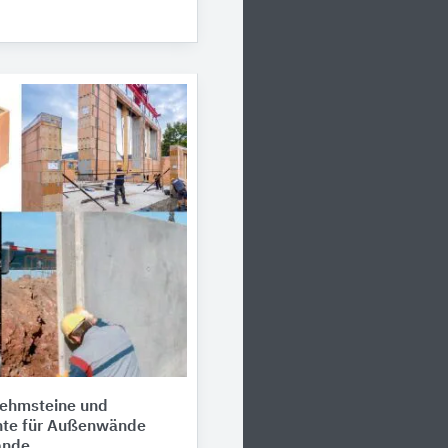
Lehmsteine und
nte für Außenwände
ände