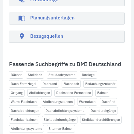
Preisanfrage
import_contacts
Planungsunterlagen
location_on
Bezugsquellen
Passende Suchbegriffe zu BMI Deutschland
Dächer
Steildach
Steildachsysteme
Tonziegel
Dach-Formziegel
Dachrand
Flachdach
Bedachungszubehör
Ortgang
Abdichtungen
Dachsteine-Formsteine
Bahnen
Warm-Flachdach
Abdichtungsbahnen
Warmdach
Dachfirst
Dachabdichtungen
Dachabdichtungssysteme
Dachdurchgänge
Flachdachbahnen
Steildachdurchgänge
Steildachdurchführungen
Abdichtungssysteme
Bitumen-Bahnen