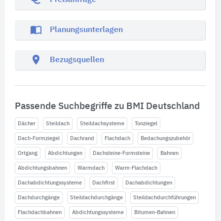
Preisanfrage
import_contacts
Planungsunterlagen
location_on
Bezugsquellen
Passende Suchbegriffe zu BMI Deutschland
Dächer
Steildach
Steildachsysteme
Tonziegel
Dach-Formziegel
Dachrand
Flachdach
Bedachungszubehör
Ortgang
Abdichtungen
Dachsteine-Formsteine
Bahnen
Abdichtungsbahnen
Warmdach
Warm-Flachdach
Dachabdichtungssysteme
Dachfirst
Dachabdichtungen
Dachdurchgänge
Steildachdurchgänge
Steildachdurchführungen
Flachdachbahnen
Abdichtungssysteme
Bitumen-Bahnen