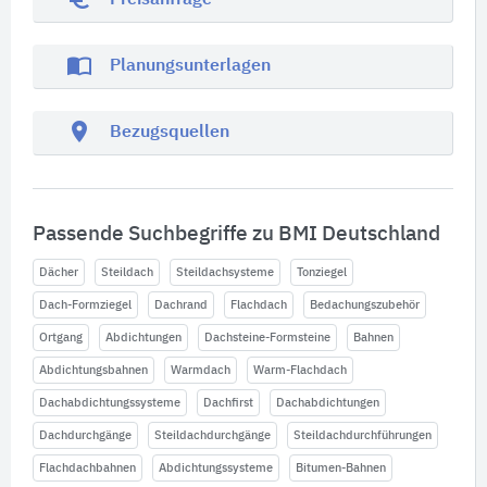
Preisanfrage
import_contacts
Planungsunterlagen
location_on
Bezugsquellen
Passende Suchbegriffe zu BMI Deutschland
Dächer
Steildach
Steildachsysteme
Tonziegel
Dach-Formziegel
Dachrand
Flachdach
Bedachungszubehör
Ortgang
Abdichtungen
Dachsteine-Formsteine
Bahnen
Abdichtungsbahnen
Warmdach
Warm-Flachdach
Dachabdichtungssysteme
Dachfirst
Dachabdichtungen
Dachdurchgänge
Steildachdurchgänge
Steildachdurchführungen
Flachdachbahnen
Abdichtungssysteme
Bitumen-Bahnen