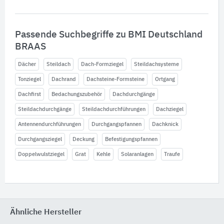
Passende Suchbegriffe zu BMI Deutschland
BRAAS
Dächer
Steildach
Dach-Formziegel
Steildachsysteme
Tonziegel
Dachrand
Dachsteine-Formsteine
Ortgang
Dachfirst
Bedachungszubehör
Dachdurchgänge
Steildachdurchgänge
Steildachdurchführungen
Dachziegel
Antennendurchführungen
Durchgangspfannen
Dachknick
Durchgangsziegel
Deckung
Befestigungspfannen
Doppelwulstziegel
Grat
Kehle
Solaranlagen
Traufe
Ähnliche Hersteller