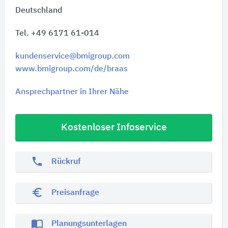
Deutschland
Tel. +49 6171 61-014
kundenservice@bmigroup.com
www.bmigroup.com/de/braas
Ansprechpartner in Ihrer Nähe
Kostenloser Infoservice
phone
Rückruf
euro_symbol
Preisanfrage
import_contacts
Planungsunterlagen