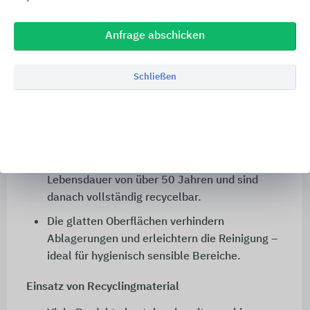
O₂-Reduktion durch Leichtbauweise
Edelstahl-Entwässerungssysteme wiegen nur
Anfrage abschicken
ein Drittel vergleichbarer Produkte aus
herkömmlichen Materialien.
Schließen
Das geringere Gewicht reduziert
Transportemissionen deutlich
Lebenszyklus & Wiederverwertung
Produkte wie BLÜCHER® EuroPipe haben eine
Lebensdauer von über 50 Jahren und sind
danach vollständig recycelbar.
Die glatten Oberflächen verhindern
Ablagerungen und erleichtern die Reinigung –
ideal für hygienisch sensible Bereiche.
Einsatz von Recyclingmaterial