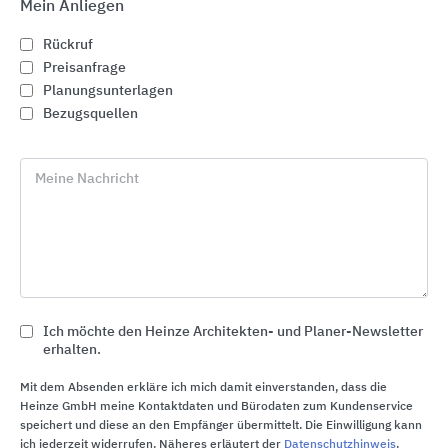
Mein Anliegen
BLÜCHER entwickelt und produziert
Rückruf
Entwässerungssysteme aus Edelstahl, die durch
Preisanfrage
ihre Materialeigenschaften und Konstruktion aktiv
Planungsunterlagen
zur Nachhaltigkeit beitragen. BLÜCHER zeigt, wie
Bezugsquellen
durch intelligente Materialwahl und langlebige
Produktgestaltung ökologische Verantwortung in
Meine Nachricht
der Gebäudetechnik umgesetzt werden kann.
Edelstahl als nachhaltiger Werkstoff
100 % recycelbar und ungiftig – keine
Beschichtung nötig, daher einfach und sauber
zu recyceln.
Ich möchte den Heinze Architekten- und Planer-Newsletter
Gibt im Brandfall keine giftigen Dämpfe ab.
erhalten.
Edelstahlprodukte sind langlebig und
Mit dem Absenden erkläre ich mich damit einverstanden, dass die
Heinze GmbH meine Kontaktdaten und Bürodaten zum Kundenservice
wartungsarm.
speichert und diese an den Empfänger übermittelt. Die Einwilligung kann
ich jederzeit widerrufen. Näheres erläutert der
Datenschutzhinweis
.