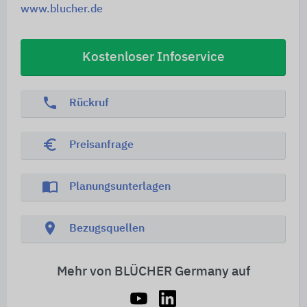
www.blucher.de
Kostenloser Infoservice
phone
Rückruf
euro_symbol
Preisanfrage
import_contacts
Planungsunterlagen
location_on
Bezugsquellen
Mehr von BLÜCHER Germany auf