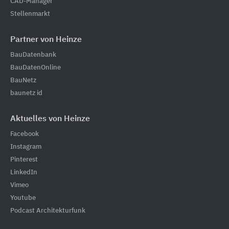
CAD-Manager
Stellenmarkt
Partner von Heinze
BauDatenbank
BauDatenOnline
BauNetz
baunetz id
Aktuelles von Heinze
Facebook
Instagram
Pinterest
LinkedIn
Vimeo
Youtube
Podcast Architekturfunk