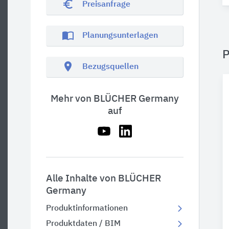
euro_symbol
Preisanfrage
import_contacts
Planungsunterlagen
P
location_on
Bezugsquellen
Mehr von BLÜCHER Germany
auf
Alle Inhalte von BLÜCHER
Germany
Produktinformationen
Produktdaten / BIM