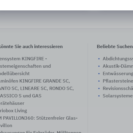
KANN Baustoff
önnte Sie auch interessieren
Beliebte Suchen
ensystem KINGFIRE -
Abdichtungs
stemeigenschaften und
Akustik-Däm
dellübersicht
Entwässerung
minöfen KINGFIRE GRANDE SC,
Pflasterstein
NTO SC, LINEARE SC, RONDO SC,
Revisionssch
ASSICO S und GAS
Solarsysteme
rätehäuser
riobox Living
 PAVILLON360: Stützenfreier Glas-
villon