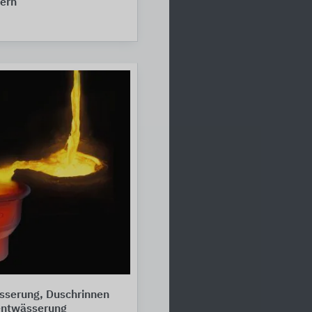
kern
serung, Duschrinnen
ntwässerung