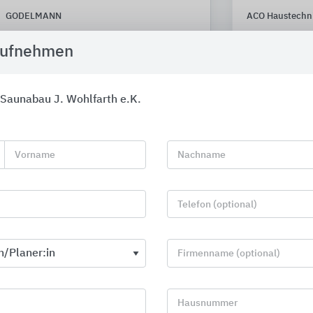
GODELMANN
ACO Haustechn
aufnehmen
Saunabau J. Wohlfarth e.K.
Vorname
Nachname
Telefon (optional)
Firmenname (optional)
Industrieentwässerung:
Ofensystem
Hausnummer
Bodeneinläufe + Rinnen
Schiedel