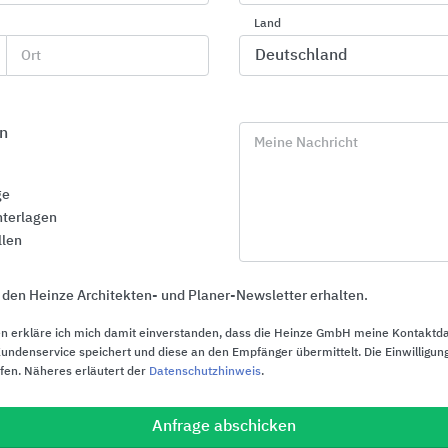
Wiedemann
Land
Ort
n
Meine Nachricht
ge
terlagen
llen
 den Heinze Architekten- und Planer-Newsletter erhalten.
n erkläre ich mich damit einverstanden, dass die Heinze GmbH meine Kontaktd
ndenservice speichert und diese an den Empfänger übermittelt. Die Einwilligung
ufen. Näheres erläutert der
Datenschutzhinweis
.
Entwässerungslösungen
Mauer- und 
Hangbefesti
Anfrage abschicken
ULMA Architectural Solutions