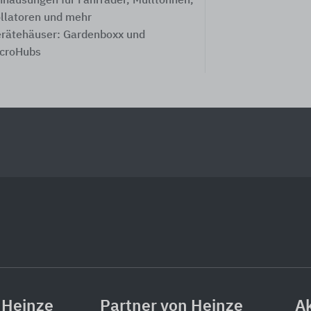
nhausungen für Fahrräder, Mülltonnen,
llatoren und mehr
rätehäuser: Gardenboxx und
croHubs
 Heinze
Partner von Heinze
Ak