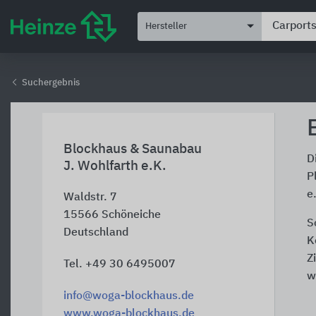
Hersteller
Suchergebnis
Blockhaus & Saunabau
D
J. Wohlfarth e.K.
P
e
Waldstr. 7
15566
Schöneiche
S
Deutschland
K
Z
Tel. +49 30 6495007
w
info@woga-blockhaus.de
www.woga-blockhaus.de