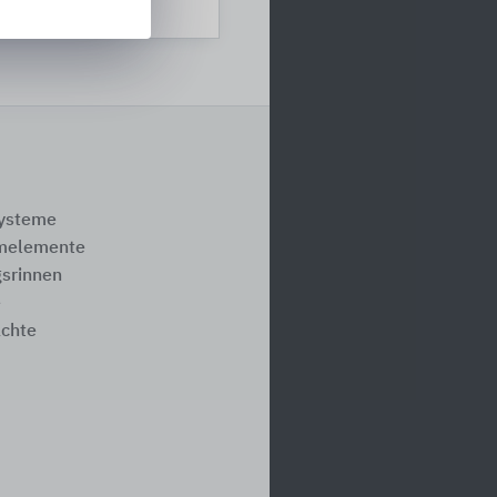
werke
systeme
melemente
srinnen
e
ächte