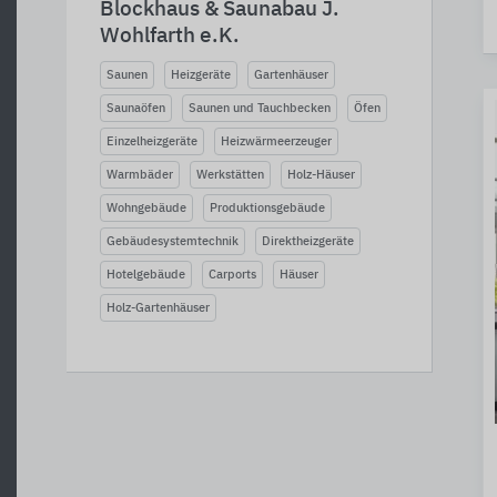
Blockhaus & Saunabau J.
Wohlfarth e.K.
Saunen
Heizgeräte
Gartenhäuser
Saunaöfen
Saunen und Tauchbecken
Öfen
Einzelheizgeräte
Heizwärmeerzeuger
Warmbäder
Werkstätten
Holz-Häuser
Wohngebäude
Produktionsgebäude
Gebäudesystemtechnik
Direktheizgeräte
Hotelgebäude
Carports
Häuser
Holz-Gartenhäuser