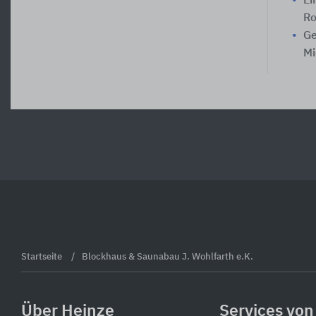
Ei
Ro
Ge
Mi
Startseite
Blockhaus & Saunabau J. Wohlfarth e.K.
Über Heinze
Services von