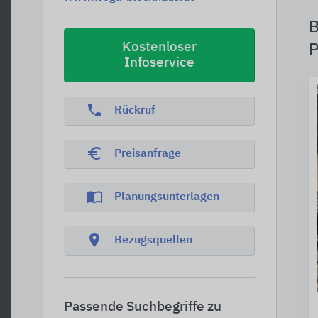
B
Kostenloser
P
Infoservice
phone
Rückruf
euro_symbol
Preisanfrage
import_contacts
Planungsunterlagen
location_on
Bezugsquellen
Passende Suchbegriffe zu