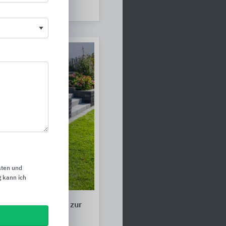
aten und
 kann ich
Böschungssysteme zur
gung