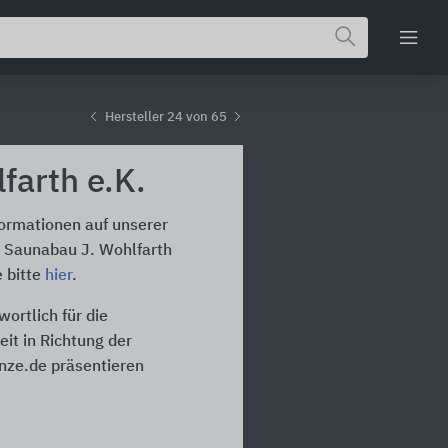
Hersteller 24 von 65
farth e.K.
formationen auf unserer
& Saunabau J. Wohlfarth
e bitte
hier
.
ortlich für die
it in Richtung der
inze.de präsentieren