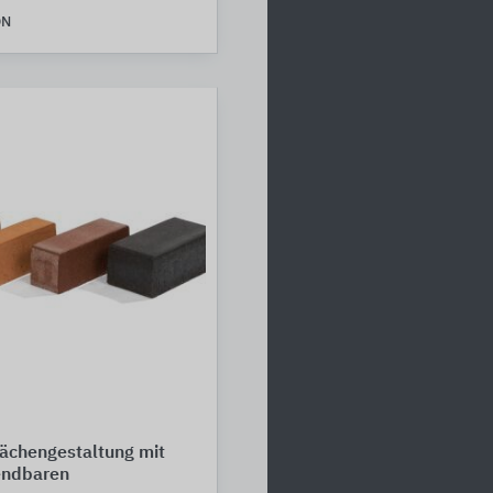
ON
Flächengestaltung mit
endbaren