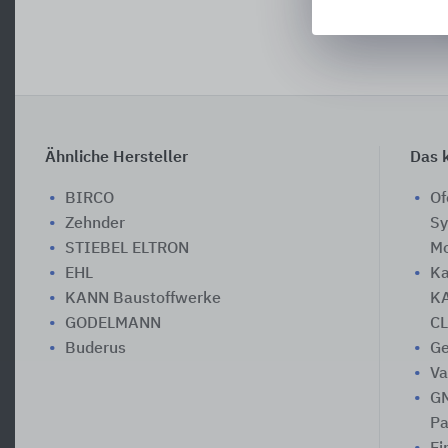
Ähnliche Hersteller
Das k
BIRCO
Of
Zehnder
Sy
STIEBEL ELTRON
Mo
EHL
Ka
KANN Baustoffwerke
KA
GODELMANN
CL
Buderus
Ge
Va
GM
Pa