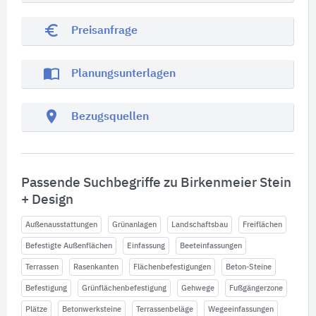
euro_symbol
Preisanfrage
import_contacts
Planungsunterlagen
location_on
Bezugsquellen
Passende Suchbegriffe zu Birkenmeier Stein
+ Design
Außenausstattungen
Grünanlagen
Landschaftsbau
Freiflächen
Befestigte Außenflächen
Einfassung
Beeteinfassungen
Terrassen
Rasenkanten
Flächenbefestigungen
Beton-Steine
Befestigung
Grünflächenbefestigung
Gehwege
Fußgängerzone
Plätze
Betonwerksteine
Terrassenbeläge
Wegeeinfassungen