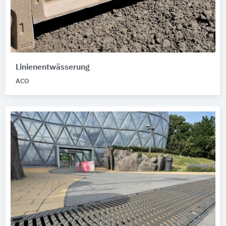
Linienentwässerung
ACO