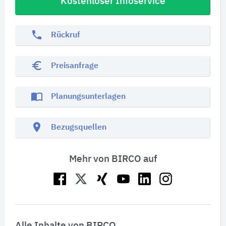
Kostenloser Infoservice
phone
Rückruf
euro_symbol
Preisanfrage
import_contacts
Planungsunterlagen
location_on
Bezugsquellen
Mehr von BIRCO auf
Alle Inhalte von BIRCO