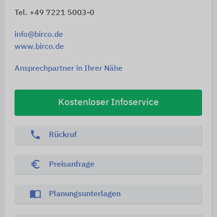
Tel. +49 7221 5003-0
info@birco.de
www.birco.de
Ansprechpartner in Ihrer Nähe
Kostenloser Infoservice
phone
Rückruf
euro_symbol
Preisanfrage
import_contacts
Planungsunterlagen