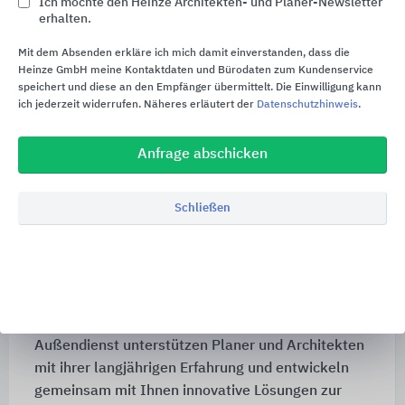
Ich möchte den Heinze Architekten- und Planer-Newsletter
Planung
erhalten.
Der Erfolg eines Bauprojektes beginnt mit der
Mit dem Absenden erkläre ich mich damit einverstanden, dass die
umfassenden und kompetenten Planung. BIRCO
Heinze GmbH meine Kontaktdaten und Bürodaten zum Kundenservice
speichert und diese an den Empfänger übermittelt. Die Einwilligung kann
ist der Partner in Entwässerungsfragen - von
ich jederzeit widerrufen. Näheres erläutert der
Datenschutzhinweis
.
Anfang an.
Oft lassen sich Entwässerungsprojekte nicht
Anfrage abschicken
standardisiert durchführen. Objektbezogen können
ganz individuelle Anforderungen auftreten. Von
Schließen
der Kombination unterschiedlicher Rinnensysteme
über spezielle Zuschnitte bis hin zu spezifisch
konstruierten Rinnensträngen und
Ablaufmöglichkeiten.
Die Experten von BIRCO im Innen- und
Außendienst unterstützen Planer und Architekten
mit ihrer langjährigen Erfahrung und entwickeln
gemeinsam mit Ihnen innovative Lösungen zur