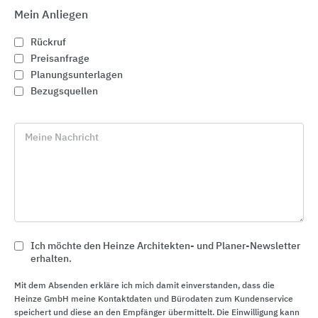
Bauvorhabens und hilft damit, sich für das
Mein Anliegen
passende Entwässerungssystem zu entscheiden.
Rückruf
Ob Standardprodukt oder Individuallösung -
Preisanfrage
BIRCO liefert Pläne, die mit neuster CAD-Technik
Planungsunterlagen
erstellt werden, sowie komplette Stücklisten aller
Bezugsquellen
benötigten Elemente.
Meine Nachricht
Ich möchte den Heinze Architekten- und Planer-Newsletter
erhalten.
Mit dem Absenden erkläre ich mich damit einverstanden, dass die
Heinze GmbH meine Kontaktdaten und Bürodaten zum Kundenservice
speichert und diese an den Empfänger übermittelt. Die Einwilligung kann