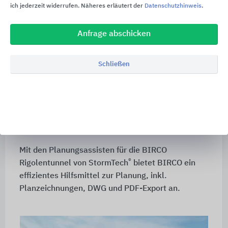
ich jederzeit widerrufen. Näheres erläutert der
Datenschutzhinweis
.
Projekt-WHG-Beratung
Anfrage abschicken
BIRCO berät in Umweltfragen. Viele BIRCO
Produkte sind vom DIBt (Deutsches Institut für
Bautechnik) in Berlin bauaufsichtlich zugelassen.
Schließen
Das heißt, sie erfüllen die strengen Normen und
Auflagen, um in Bereichen mit
wassergefährdenden Stoffen eingesetzt werden
zu können. Das schützt die Umwelt und gibt
Planern von Anfang an bestätigte Sicherheit.
Mit den Planungsassisten für die BIRCO
®
Rigolentunnel von StormTech
bietet BIRCO ein
effizientes Hilfsmittel zur Planung, inkl.
Planzeichnungen, DWG und PDF-Export an.