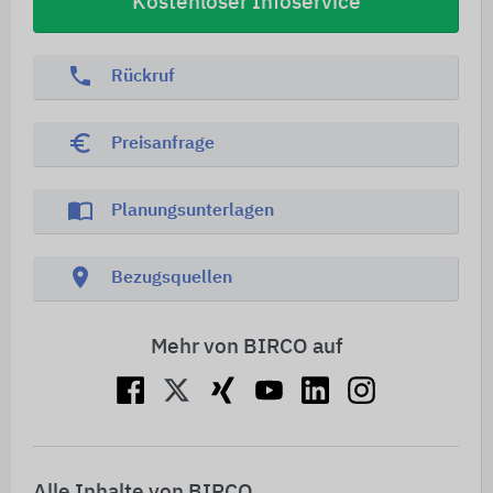
Kostenloser Infoservice
phone
Rückruf
euro_symbol
Preisanfrage
import_contacts
Planungsunterlagen
location_on
Bezugsquellen
Mehr von BIRCO auf
Alle Inhalte von BIRCO