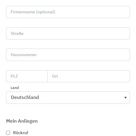
Firmenname (optional)
Straße
Hausnummer
GRÖMO Dachentwässerungszubehör
GRÖMO
PLZ
Ort
Land
Mein Anliegen
Rückruf