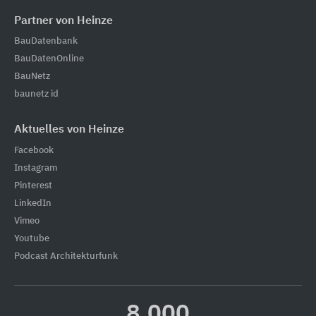
Partner von Heinze
BauDatenbank
BauDatenOnline
BauNetz
baunetz id
Aktuelles von Heinze
Facebook
Instagram
Pinterest
LinkedIn
Vimeo
Youtube
Podcast Architekturfunk
8.000