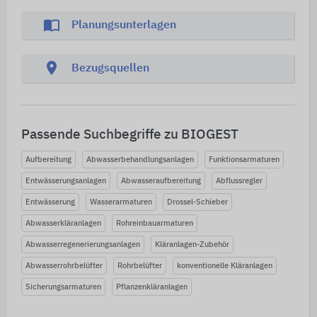
import_contacts
Planungsunterlagen
location_on
Bezugsquellen
Passende Suchbegriffe zu BIOGEST
Aufbereitung
Abwasserbehandlungsanlagen
Funktionsarmaturen
Entwässerungsanlagen
Abwasseraufbereitung
Abflussregler
Entwässerung
Wasserarmaturen
Drossel-Schieber
Abwasserkläranlagen
Rohreinbauarmaturen
Abwasserregenerierungsanlagen
Kläranlagen-Zubehör
Abwasserrohrbelüfter
Rohrbelüfter
konventionelle Kläranlagen
Sicherungsarmaturen
Pflanzenkläranlagen