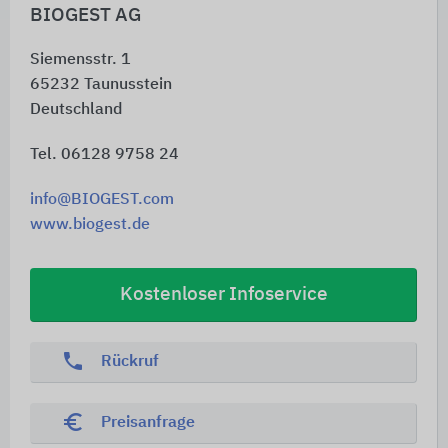
BIOGEST AG
Siemensstr. 1
65232
Taunusstein
Deutschland
Tel. 06128 9758 24
info@BIOGEST.com
www.biogest.de
Kostenloser Infoservice
phone
Rückruf
euro_symbol
Preisanfrage