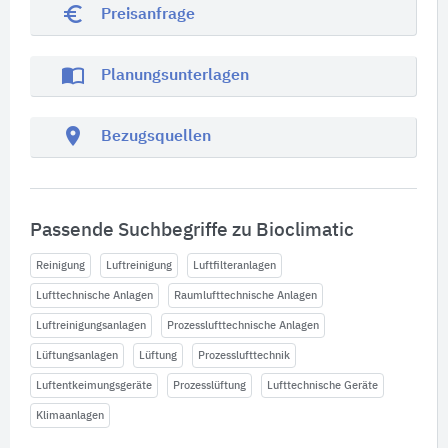
euro_symbol
Preisanfrage
import_contacts
Planungsunterlagen
location_on
Bezugsquellen
Passende Suchbegriffe zu Bioclimatic
Reinigung
Luftreinigung
Luftfilteranlagen
Lufttechnische Anlagen
Raumlufttechnische Anlagen
Luftreinigungsanlagen
Prozesslufttechnische Anlagen
Lüftungsanlagen
Lüftung
Prozesslufttechnik
Luftentkeimungsgeräte
Prozesslüftung
Lufttechnische Geräte
Klimaanlagen