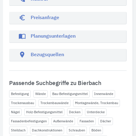
euro_symbol
Preisanfrage
import_contacts
Planungsunterlagen
location_on
Bezugsquellen
Passende Suchbegriffe zu Bierbach
Befestigung
Wände
Bau-Befestigungsmittel
Innenwände
Trockenausbau
Trockenbauwände
Montagewände, Trockenbau
Nägel
Holz-Befestigungsmittel
Decken
Unterdecke
Fassadenbefestigungen
Außenwände
Fassaden
Dächer
Steildach
Dachkonstruktionen
Schrauben
Böden