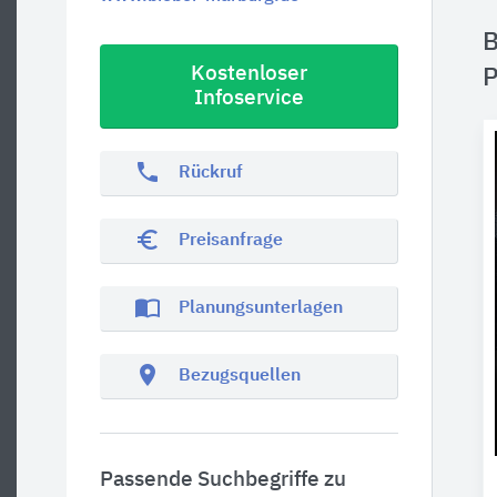
B
Kostenloser
P
Infoservice
phone
Rückruf
euro_symbol
Preisanfrage
import_contacts
Planungsunterlagen
location_on
Bezugsquellen
Passende Suchbegriffe zu