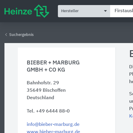
Hersteller
Suchergebnis
BIEBER + MARBURG
D
GMBH + CO KG
P
h
Bahnhofstr. 29
35649
Bischoffen
S
Deutschland
u
P
Tel. +49 6444 88-0
K
info@bieber-marburg.de
www.bieber-marburg.de