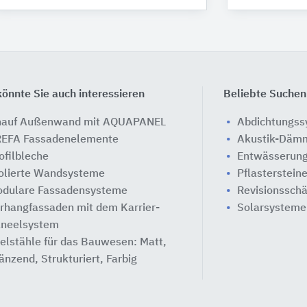
önnte Sie auch interessieren
Beliebte Suchen
auf Außenwand mit AQUAPANEL
Abdichtungs
EFA Fassadenelemente
Akustik-Däm
ofilbleche
Entwässerung
olierte Wandsysteme
Pflasterstein
dulare Fassadensysteme
Revisionssch
rhangfassaden mit dem Karrier-
Solarsysteme
neelsystem
elstähle für das Bauwesen: Matt,
änzend, Strukturiert, Farbig