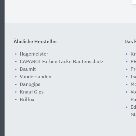
Ähnliche Hersteller
Das k
Hagemeister
Kn
CAPAROL Farben Lacke Bautenschutz
PR
Baumit
Pr
Vandersanden
Is
Danogips
Mo
Knauf Gips
Vo
Brillux
Pa
Ed
Gl