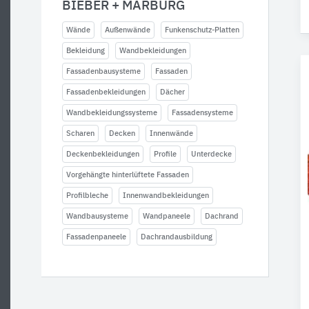
BIEBER + MARBURG
Wände
Außenwände
Funkenschutz-Platten
Bekleidung
Wandbekleidungen
Fassadenbausysteme
Fassaden
Fassadenbekleidungen
Dächer
Wandbekleidungssysteme
Fassadensysteme
Scharen
Decken
Innenwände
Deckenbekleidungen
Profile
Unterdecke
Vorgehängte hinterlüftete Fassaden
Profilbleche
Innenwandbekleidungen
Wandbausysteme
Wandpaneele
Dachrand
Fassadenpaneele
Dachrandausbildung