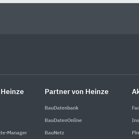
 Heinze
Partner von Heinze
Ak
BauDatenbank
Fa
BauDatenOnline
In
xte-Manager
BauNetz
Pin