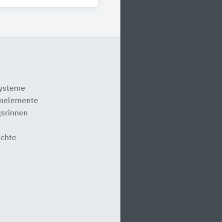
systeme
melemente
srinnen
e
ächte