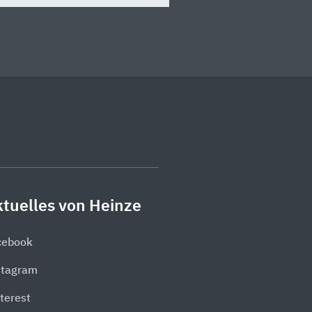
tuelles von Heinze
cebook
stagram
terest