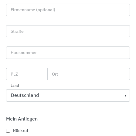
Firmenname (optional)
Straße
Hausnummer
PLZ
Ort
Fassade: Vormauerziegel und Klinker
Vandersanden
Land
Mein Anliegen
Rückruf