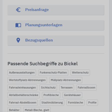
euro_symbol
Preisanfrage
import_contacts
Planungsunterlagen
location_on
Bezugsquellen
Passende Suchbegriffe zu Bickel
Außenausstattungen
Funkenschutz-Platten
Wetterschutz
Wertstoffplatz-Abtrennungen
Müllplatz-Abtrennungen
Fahrradeinhausungen
Sichtschutz
Terrassen
Fahrradboxen
Abfallbehälterschränke
Profilbleche
Gerätehäuser
Fahrrad-Abstellboxen
Stadtmöblierung
Formbleche
Profile
Behälter
Metall-Bleche, glatt