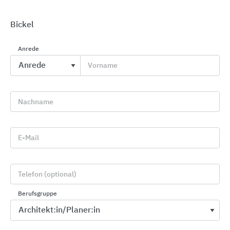
Bickel
Anrede
Vorname
Sanitärraumausstattungen aus Edelstahl
Nachname
KWC Aquarotter
E-Mail
Telefon (optional)
Berufsgruppe