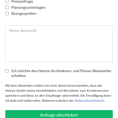
Preisanfrage
Planungsunterlagen
Bezugsquellen
Meine Nachricht
Ich möchte den Heinze Architekten- und Planer-Newsletter
erhalten.
Gira Schalterprogramme Design und Funktion
Mit dem Absenden erkläre ich mich damit einverstanden, dass die
Heinze GmbH meine Kontaktdaten und Bürodaten zum Kundenservice
Gira
speichert und diese an den Empfänger übermittelt. Die Einwilligung kann
ich jederzeit widerrufen. Näheres erläutert der
Datenschutzhinweis
.
Anfrage abschicken