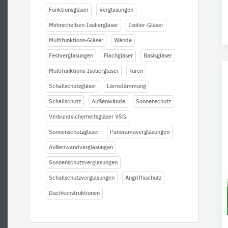
Funktionsgläser
Verglasungen
Mehrscheiben-Isoliergläser
Isolier-Gläser
Multifunktions-Gläser
Wände
Festverglasungen
Flachgläser
Basisgläser
Multifunktions-Isoliergläser
Türen
Schallschutzgläser
Lärmdämmung
Schallschutz
Außenwände
Sonnenschutz
Verbundsicherheitsgläser VSG
Sonnenschutzgläser
Panoramaverglasungen
Außenwandverglasungen
Sonnenschutzverglasungen
Schallschutzverglasungen
Angriffsschutz
Dachkonstruktionen