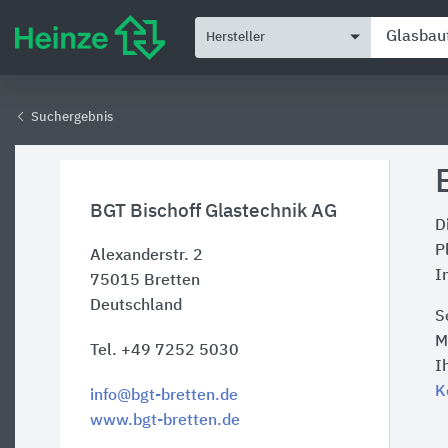
Hersteller
Suchergebnis
BGT Bischoff Glastechnik AG
D
P
Alexanderstr. 2
I
75015
Bretten
Deutschland
S
M
Tel. +49 7252 5030
I
K
info@bgt-bretten.de
www.bgt-bretten.de