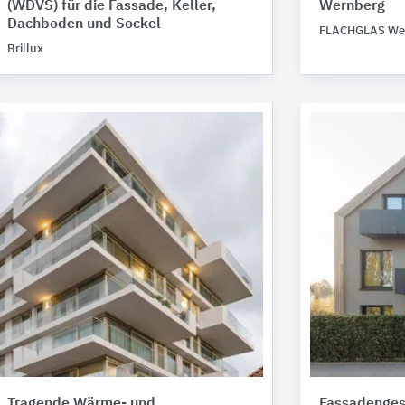
(WDVS) für die Fassade, Keller,
Wernberg
Dachboden und Sockel
FLACHGLAS We
Brillux
Tragende Wärme- und
Fassadenges