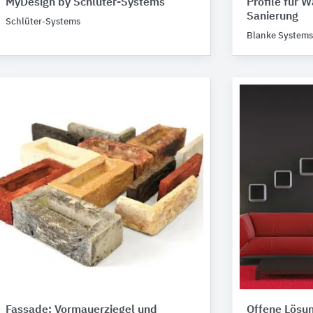
MyDesign by Schlüter-Systems
Profile für 
Sanierung
Schlüter-Systems
Blanke Systems
Fassade: Vormauerziegel und
Offene Lösu