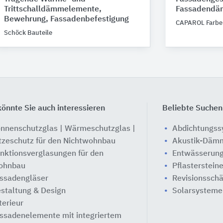
Trittschalldämmelemente,
Fassadend
Bewehrung, Fassadenbefestigung
CAPAROL Farbe
Schöck Bauteile
önnte Sie auch interessieren
Beliebte Suchen
nnenschutzglas | Wärmeschutzglas |
Abdichtungs
tzeschutz für den Nichtwohnbau
Akustik-Däm
nktionsverglasungen für den
Entwässerung
ohnbau
Pflasterstein
ssadengläser
Revisionssch
staltung & Design
Solarsysteme
terieur
ssadenelemente mit integriertem