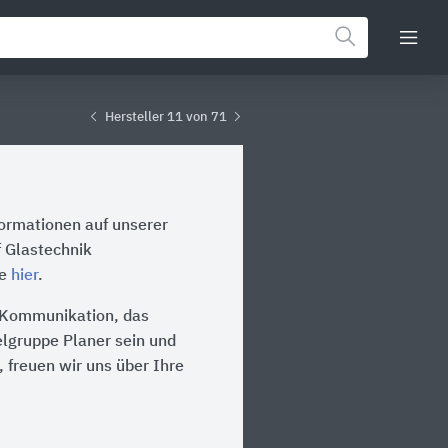
Hersteller 11 von 71
formationen auf unserer
f Glastechnik
te
hier
.
ie Kommunikation, das
ielgruppe Planer sein und
 freuen wir uns über Ihre