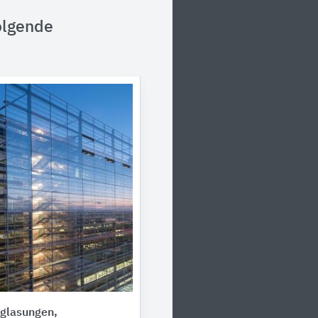
olgende
rglasungen,