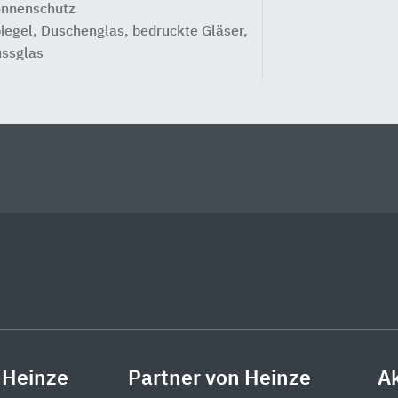
nnenschutz
iegel, Duschenglas, bedruckte Gläser,
ssglas
 Heinze
Partner von Heinze
Ak