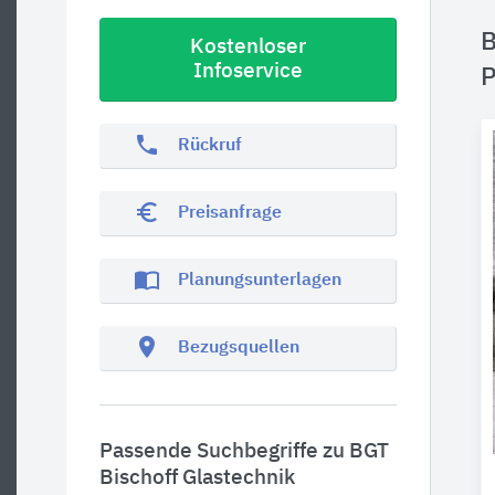
B
Kostenloser
Infoservice
P
phone
Rückruf
euro_symbol
Preisanfrage
import_contacts
Planungsunterlagen
location_on
Bezugsquellen
Passende Suchbegriffe zu BGT
Bischoff Glastechnik