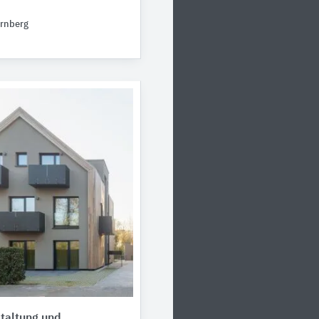
rnberg
taltung und