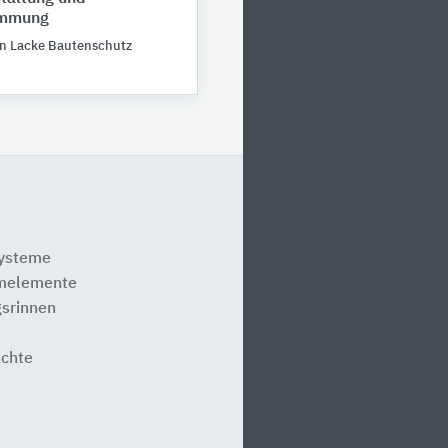
ämmung
n Lacke Bautenschutz
systeme
melemente
srinnen
e
ächte