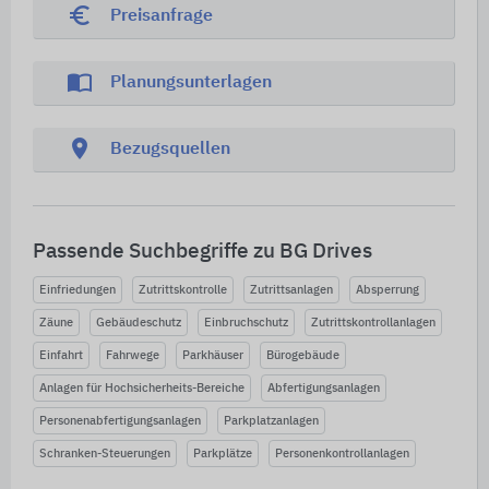
euro_symbol
Preisanfrage
import_contacts
Planungsunterlagen
location_on
Bezugsquellen
Passende Suchbegriffe zu BG Drives
Einfriedungen
Zutrittskontrolle
Zutrittsanlagen
Absperrung
Zäune
Gebäudeschutz
Einbruchschutz
Zutrittskontrollanlagen
Einfahrt
Fahrwege
Parkhäuser
Bürogebäude
Anlagen für Hochsicherheits-Bereiche
Abfertigungsanlagen
Personenabfertigungsanlagen
Parkplatzanlagen
Schranken-Steuerungen
Parkplätze
Personenkontrollanlagen