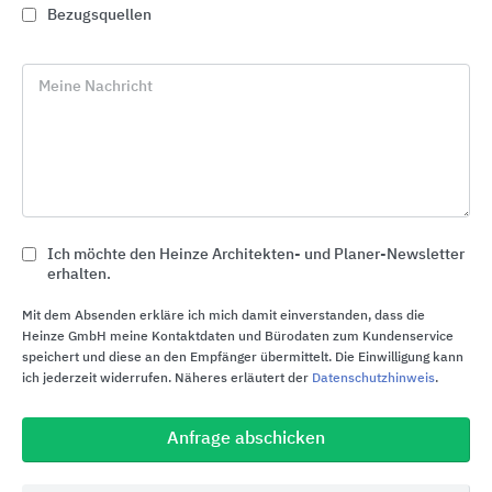
Bezugsquellen
Meine Nachricht
Ich möchte den Heinze Architekten- und Planer-Newsletter
erhalten.
Mit dem Absenden erkläre ich mich damit einverstanden, dass die
Zutrittskontrolle / Zutrittskontrolltechnik
Heinze GmbH meine Kontaktdaten und Bürodaten zum Kundenservice
speichert und diese an den Empfänger übermittelt. Die Einwilligung kann
Telenot Electronic
ich jederzeit widerrufen. Näheres erläutert der
Datenschutzhinweis
.
Anfrage abschicken