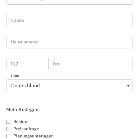
Straße
Hausnummer
Lichtsteuerung mit Bewegungsmeldern und
PLZ
Ort
Präsenzmeldern von Theben
Land
Theben
Mein Anliegen
Rückruf
Preisanfrage
Planungsunterlagen