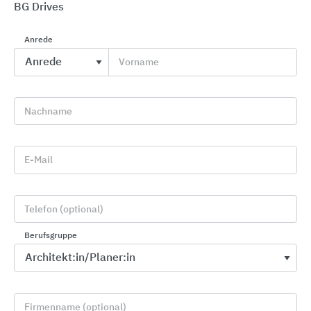
BG Drives
Anrede
Vorname
Elektronische Zutrittskontrolle Salto Space
Salto Systems
Nachname
E-Mail
Telefon (optional)
Berufsgruppe
Firmenname (optional)