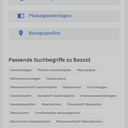
import_contacts
Planungsunterlagen
location_on
Bezugsquellen
Passende Suchbegriffe zu Bezold
Sanitäranlagen
Medizin-Sanitärobjekte
Waschplätze
Reihenwaschanlagen
Sanitärräume
Mineralwerkstoff-Sanitärobjekte
Badezimmer
Einrichtungen
Sanitärobjekte
Kunststoff-Sanitärobjekte
Innenraumausstattungen
Kunststeinplatten
Waschbecken
Mineralstoff-Bauplatten
Waschräume
Sanitärobjekte seniorengerecht
Barrierefreie Sanitärobjekte
Mineralwerkstoff-Waschbecken