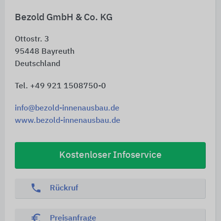
Bezold GmbH & Co. KG
Ottostr. 3
95448
Bayreuth
Deutschland
Tel. +49 921 1508750-0
info@bezold-innenausbau.de
www.bezold-innenausbau.de
Kostenloser Infoservice
phone
Rückruf
euro_symbol
Preisanfrage