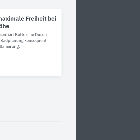
aximale Freiheit bei
öhe
sen­tiert Bette eine Dusch­
e Bad­pla­nung kon­sequent
 Sanie­rung.