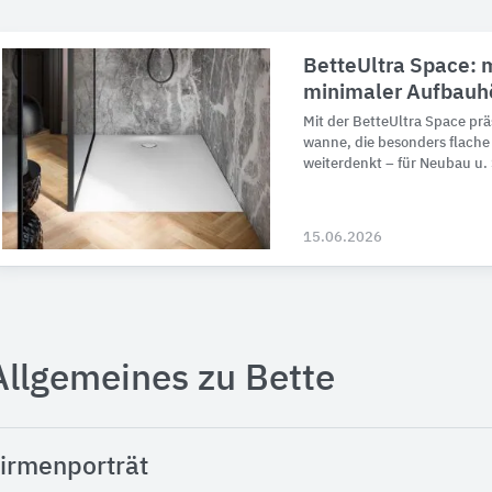
BetteUltra Space: m
minimaler Aufbauh
Mit der BetteUltra Space prä­
wanne, die be­son­ders flach
weiter­denkt – für Neu­bau u.
15.06.2026
Allgemeines zu Bette
irmenporträt