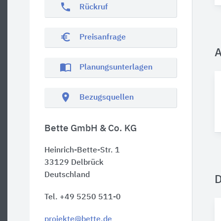
phone
Rückruf
euro_symbol
Preisanfrage
A
import_contacts
Planungsunterlagen
location_on
Bezugsquellen
Bette GmbH & Co. KG
Heinrich-Bette-Str. 1
33129
Delbrück
Deutschland
Tel. +49 5250 511-0
projekte@bette.de