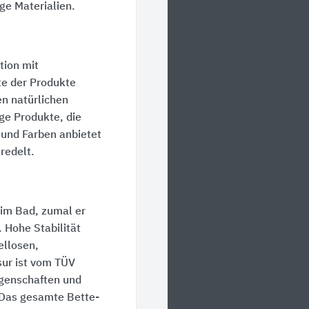
ge Materialien.
tion mit
te der Produkte
en natürlichen
ge Produkte, die
 und Farben anbietet
redelt.
z im Bad, zumal er
 Hohe Stabilität
ellosen,
sur ist vom TÜV
igenschaften und
 Das gesamte Bette-