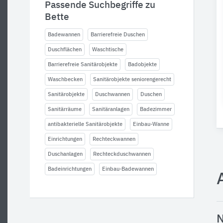
Passende Suchbegriffe zu
Bette
Badewannen
Barrierefreie Duschen
Duschflächen
Waschtische
Barrierefreie Sanitärobjekte
Badobjekte
Waschbecken
Sanitärobjekte seniorengerecht
Sanitärobjekte
Duschwannen
Duschen
Sanitärräume
Sanitäranlagen
Badezimmer
antibakterielle Sanitärobjekte
Einbau-Wanne
Einrichtungen
Rechteckwannen
Duschanlagen
Rechteckduschwannen
Badeinrichtungen
Einbau-Badewannen
N