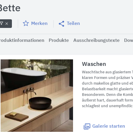
Bette
Merken
Teilen
roduktinformationen
Produkte
Ausschreibungstexte
Dow
Waschen
Waschtische aus glasiertem 
klaren Formen und präziser 
durch makellos glatte und e
Belastbarkeit macht glasiert
Besonderem. Denn die Kombin
äußerst hart, dauerhaft formst
schlagfest und unempfindlic
Galerie
starten