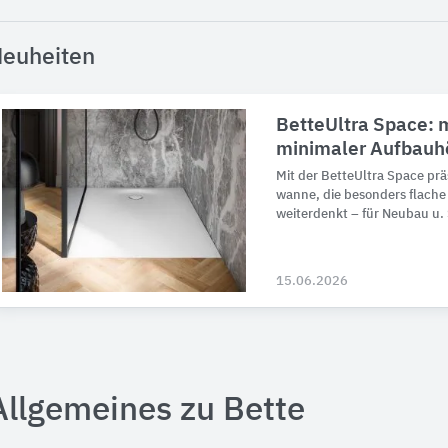
euheiten
BetteUltra Space: m
minimaler Aufbauh
Mit der BetteUltra Space prä­
wanne, die be­son­ders flach
weiter­denkt – für Neu­bau u.
15.06.2026
Allgemeines zu Bette