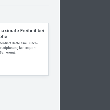
aximale Freiheit bei
öhe
sen­tiert Bette eine Dusch­
e Bad­pla­nung kon­sequent
 Sanie­rung.