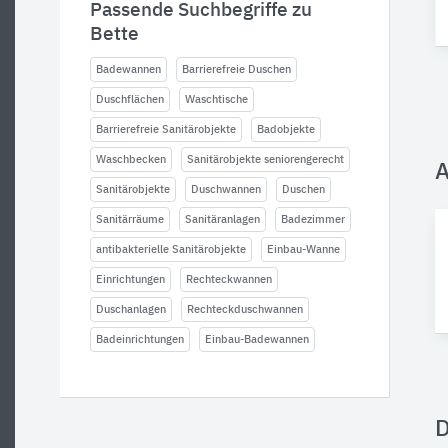
Passende Suchbegriffe zu
Bette
Badewannen
Barrierefreie Duschen
Duschflächen
Waschtische
Barrierefreie Sanitärobjekte
Badobjekte
Waschbecken
Sanitärobjekte seniorengerecht
A
Sanitärobjekte
Duschwannen
Duschen
Sanitärräume
Sanitäranlagen
Badezimmer
antibakterielle Sanitärobjekte
Einbau-Wanne
Einrichtungen
Rechteckwannen
Duschanlagen
Rechteckduschwannen
Badeinrichtungen
Einbau-Badewannen