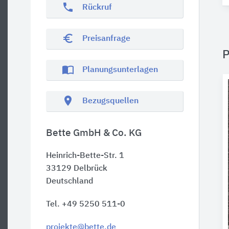
phone
Rückruf
euro_symbol
Preisanfrage
P
import_contacts
Planungsunterlagen
location_on
Bezugsquellen
Bette GmbH & Co. KG
Heinrich-Bette-Str. 1
33129
Delbrück
Deutschland
Tel. +49 5250 511-0
projekte@bette.de