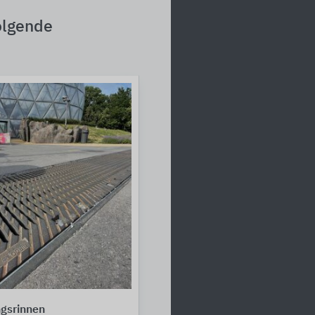
olgende
gsrinnen