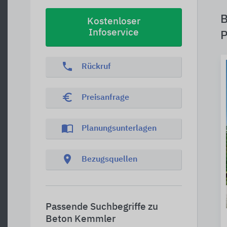
B
Kostenloser
Infoservice
P
phone
Rückruf
euro_symbol
Preisanfrage
import_contacts
Planungsunterlagen
location_on
Bezugsquellen
Passende Suchbegriffe zu
Beton Kemmler