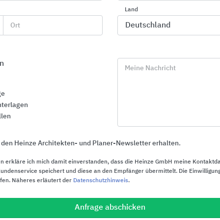
Landschaftsbau
Land
KANN Baustoffwerke
Ort
n
Meine Nachricht
ge
terlagen
llen
 den Heinze Architekten- und Planer-Newsletter erhalten.
n erkläre ich mich damit einverstanden, dass die Heinze GmbH meine Kontaktd
ndenservice speichert und diese an den Empfänger übermittelt. Die Einwilligung
ufen. Näheres erläutert der
Datenschutzhinweis
.
Anfrage abschicken
WÖHR Parksysteme
Abdichtunge