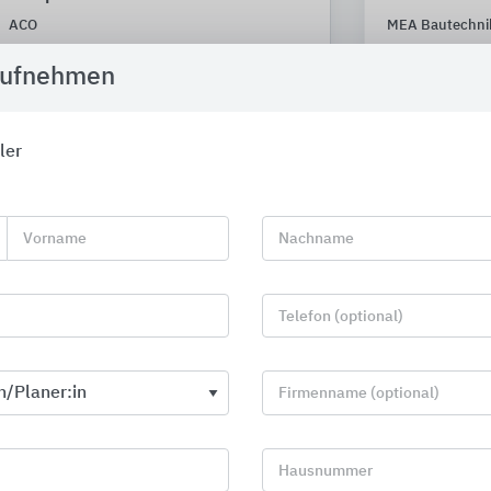
ACO
MEA Bautechni
aufnehmen
ler
Vorname
Nachname
Telefon (optional)
Firmenname (optional)
Terrassenplatten aus Beton oder
Badserien
Hausnummer
Keramik für den Garten- und
Geberit