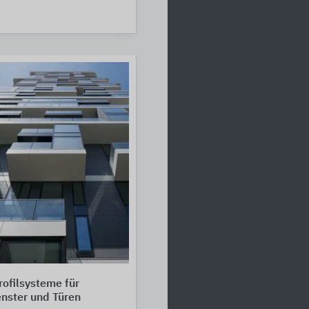
ofilsysteme für
nster und Türen