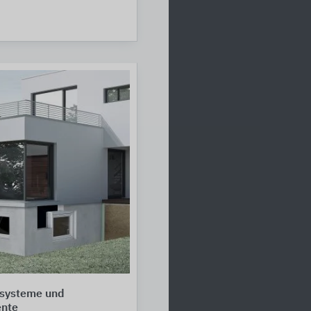
systeme und
nte