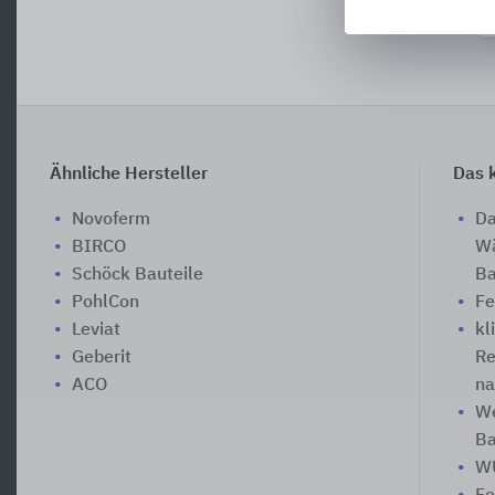
Ähnliche Hersteller
Das k
Novoferm
Da
BIRCO
Wä
Schöck Bauteile
Ba
PohlCon
Fe
Leviat
kl
Geberit
Re
ACO
na
We
Ba
WU