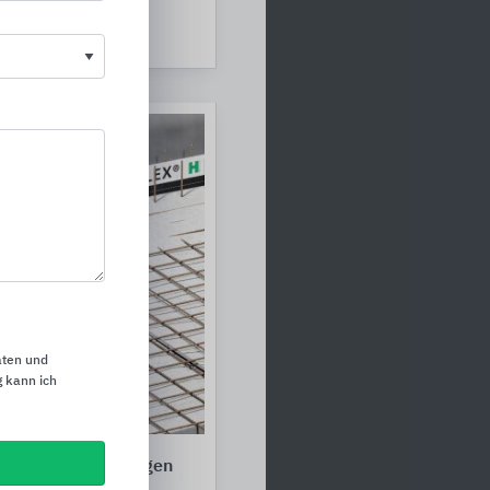
aten und
 kann ich
n von Bauwerksfugen