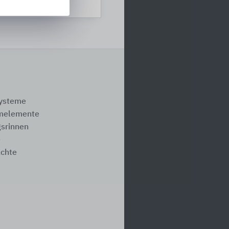
systeme
melemente
srinnen
e
ächte