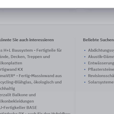
WÖHR Autoparksysteme
PohlCon
önnte Sie auch interessieren
Beliebte Suchen
s H+L Bausystem - Fertigteile für
Abdichtungs
nde, Decken, Treppen und
Akustik-Däm
lkonplatten
Entwässerung
rtigwand KX
Pflasterstein
imaVER® - Fertig-Massivwand aus
Revisionssch
cycling-Blähglas, ökologisch und
Solarsysteme
chhaltig
rzalit Balkone und
lkonbekleidungen
-Fertigkeller BASE