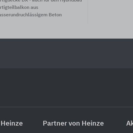
rtigdecke DX - auch für den Hybridbau
rtigteilbalkon aus
sserundruchlässigem Beton
 Heinze
Partner von Heinze
Ak