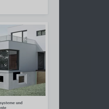
systeme und
nte