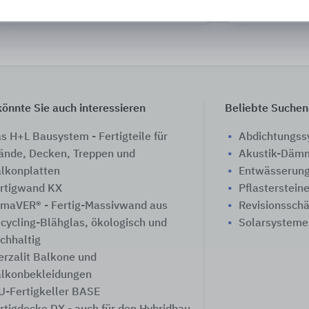
WÖHR Autoparksysteme
PohlCon
önnte Sie auch interessieren
Beliebte Suchen
s H+L Bausystem - Fertigteile für
Abdichtungs
nde, Decken, Treppen und
Akustik-Däm
lkonplatten
Entwässerung
rtigwand KX
Pflasterstein
imaVER® - Fertig-Massivwand aus
Revisionssch
cycling-Blähglas, ökologisch und
Solarsysteme
chhaltig
rzalit Balkone und
lkonbekleidungen
-Fertigkeller BASE