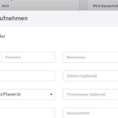
ACO
MEA Bautechni
aufnehmen
ler
Vorname
Nachname
Telefon (optional)
Firmenname (optional)
Terrassenplatten aus Beton oder
Badserien
Hausnummer
Keramik für den Garten- und
Geberit