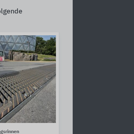
olgende
gsrinnen