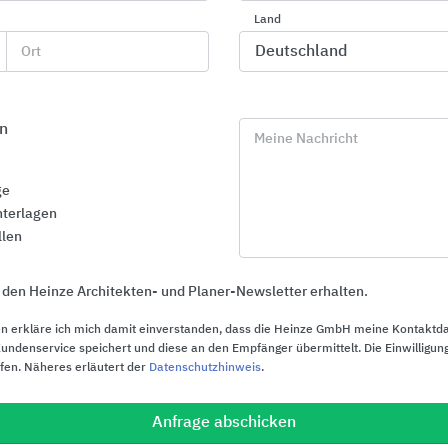
Landschaftsbau
Land
KANN Baustoffwerke
Ort
n
Meine Nachricht
ge
terlagen
llen
 den Heinze Architekten- und Planer-Newsletter erhalten.
n erkläre ich mich damit einverstanden, dass die Heinze GmbH meine Kontaktd
ndenservice speichert und diese an den Empfänger übermittelt. Die Einwilligung
ufen. Näheres erläutert der
Datenschutzhinweis
.
Anfrage abschicken
WÖHR Parksysteme
Abdichtunge