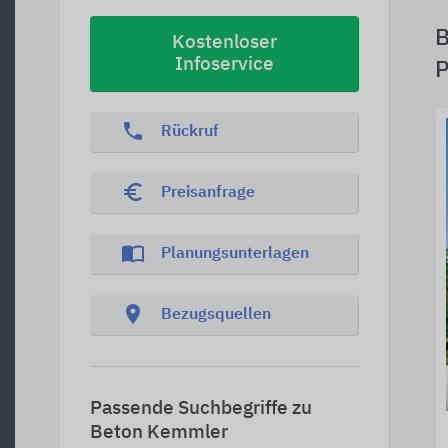
B
Kostenloser
Infoservice
P
phone
Rückruf
euro_symbol
Preisanfrage
import_contacts
Planungsunterlagen
location_on
Bezugsquellen
Passende Suchbegriffe zu
Beton Kemmler