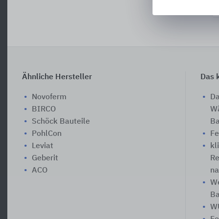
Ähnliche Hersteller
Das k
Novoferm
Da
BIRCO
Wä
Schöck Bauteile
Ba
PohlCon
Fe
Leviat
kl
Geberit
Re
ACO
na
We
Ba
WU