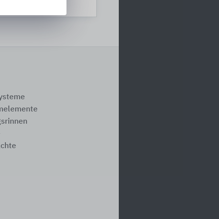
systeme
melemente
srinnen
e
ächte