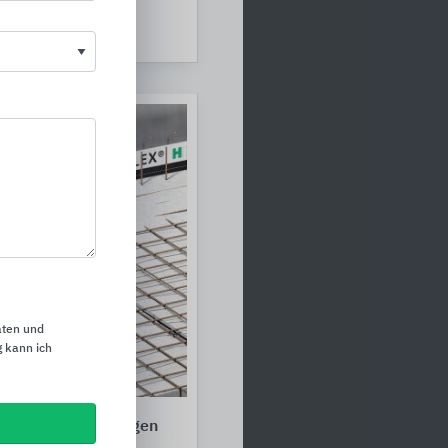
aten und
 kann ich
n von Bauwerksfugen