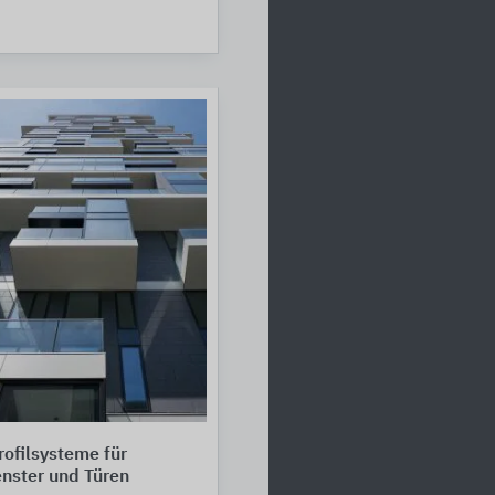
ofilsysteme für
nster und Türen