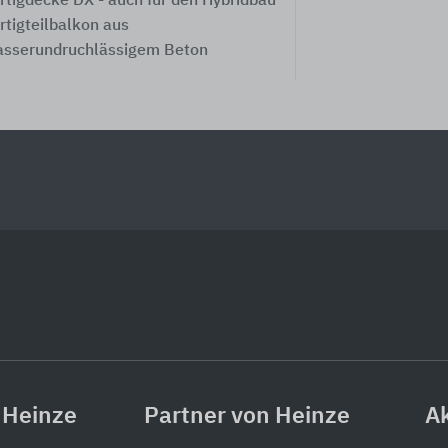
rtigdecke DX - auch für den Hybridbau
rtigteilbalkon aus
sserundruchlässigem Beton
 Heinze
Partner von Heinze
Ak