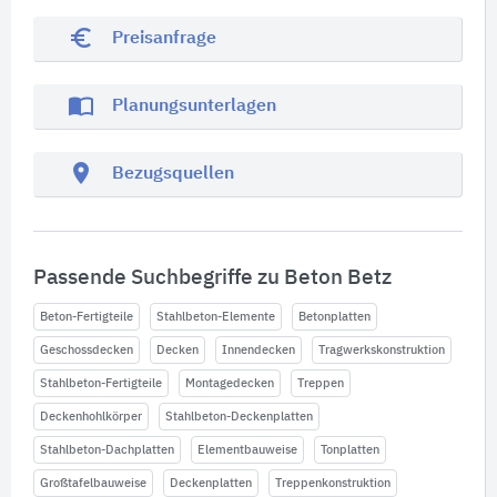
euro_symbol
Preisanfrage
import_contacts
Planungsunterlagen
location_on
Bezugsquellen
Passende Suchbegriffe zu Beton Betz
Beton-Fertigteile
Stahlbeton-Elemente
Betonplatten
Geschossdecken
Decken
Innendecken
Tragwerkskonstruktion
Stahlbeton-Fertigteile
Montagedecken
Treppen
Deckenhohlkörper
Stahlbeton-Deckenplatten
Stahlbeton-Dachplatten
Elementbauweise
Tonplatten
Großtafelbauweise
Deckenplatten
Treppenkonstruktion