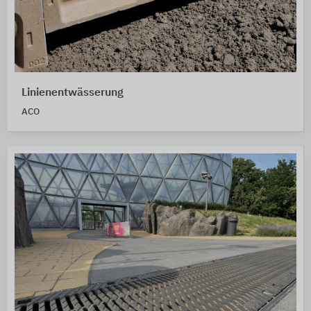
Linienentwässerung
ACO