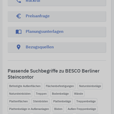
phone
Rückruf
euro_symbol
Preisanfrage
import_contacts
Planungsunterlagen
location_on
Bezugsquellen
Passende Suchbegriffe zu BESCO Berliner
Steincontor
Befestigte Außenflächen
Flächenbefestigungen
Natursteinbeläge
Natursteinböden
Treppen
Bodenbeläge
Wände
Plattenflächen
Steinböden
Plattenbeläge
Treppenbeläge
Plattenbeläge in Außenanlagen
Böden
Außen-Treppenbeläge