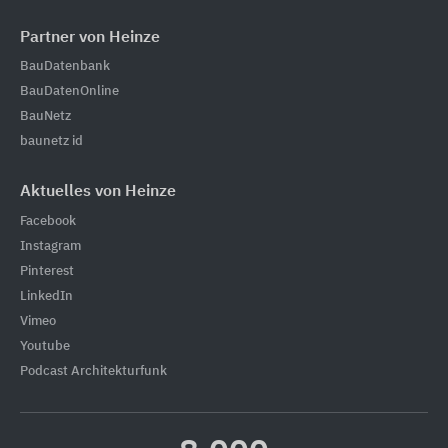
Partner von Heinze
BauDatenbank
BauDatenOnline
BauNetz
baunetz id
Aktuelles von Heinze
Facebook
Instagram
Pinterest
LinkedIn
Vimeo
Youtube
Podcast Architekturfunk