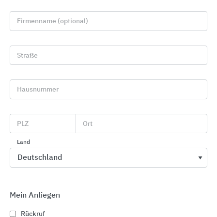
Firmenname (optional)
Straße
Hausnummer
GDM Flächen- & Mauersysteme aus Beton
PLZ
Ort
GODELMANN
Land
Mein Anliegen
Rückruf