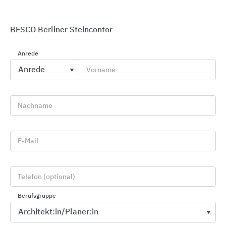
BESCO Berliner Steincontor
Anrede
Vielfältige Flächengestaltung mit
Vorname
wiederverwendbaren Pflasterklinkern
Vandersanden
Nachname
E-Mail
Telefon (optional)
Berufsgruppe