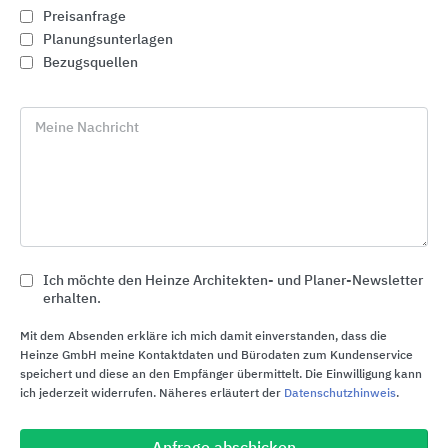
Preisanfrage
Planungsunterlagen
Bezugsquellen
Meine Nachricht
Ich möchte den Heinze Architekten- und Planer-Newsletter
erhalten.
Terrassenplatten aus Beton oder Keramik für den
Garten- und Landschaftsbau
Mit dem Absenden erkläre ich mich damit einverstanden, dass die
KANN Baustoffwerke
Heinze GmbH meine Kontaktdaten und Bürodaten zum Kundenservice
speichert und diese an den Empfänger übermittelt. Die Einwilligung kann
ich jederzeit widerrufen. Näheres erläutert der
Datenschutzhinweis
.