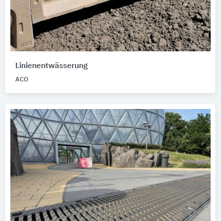
Linienentwässerung
ACO