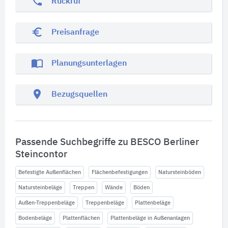
phone
Rückruf
euro_symbol
Preisanfrage
import_contacts
Planungsunterlagen
location_on
Bezugsquellen
Passende Suchbegriffe zu BESCO Berliner
Steincontor
Befestigte Außenflächen
Flächenbefestigungen
Natursteinböden
Natursteinbeläge
Treppen
Wände
Böden
Außen-Treppenbeläge
Treppenbeläge
Plattenbeläge
Bodenbeläge
Plattenflächen
Plattenbeläge in Außenanlagen