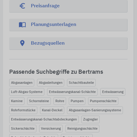
euro_symbol
Preisanfrage
import_contacts
Planungsunterlagen
location_on
Bezugsquellen
Passende Suchbegriffe zu Bertrams
Abgasanlagen
Abgasleitungen
Schachtbauteile
Luft-Abgas-Systeme
Entwässerungskanal-Schächte
Entwässerung
Kamine
Schornsteine
Rohre
Pumpen
Pumpenschächte
Rohrformstücke
Kanal-Deckel
Abgasanlagen-Sanierungssysteme
Entwässerungskanal-Schachtabdeckungen
Zugregler
Sickerschächte
Versickerung
Reinigungsschächte