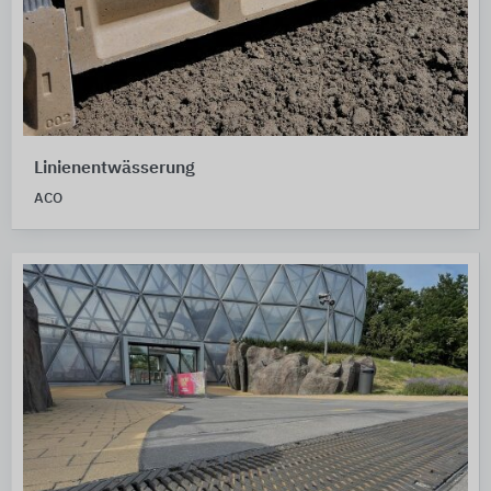
Linienentwässerung
ACO