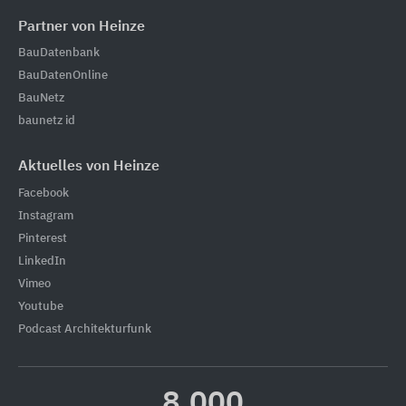
Partner von Heinze
BauDatenbank
BauDatenOnline
BauNetz
baunetz id
Aktuelles von Heinze
Facebook
Instagram
Pinterest
LinkedIn
Vimeo
Youtube
Podcast Architekturfunk
8.000