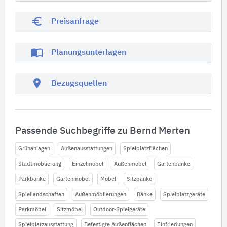
euro_symbol
Preisanfrage
import_contacts
Planungsunterlagen
location_on
Bezugsquellen
Passende Suchbegriffe zu Bernd Merten
Grünanlagen
Außenausstattungen
Spielplatzflächen
Stadtmöblierung
Einzelmöbel
Außenmöbel
Gartenbänke
Parkbänke
Gartenmöbel
Möbel
Sitzbänke
Spiellandschaften
Außenmöblierungen
Bänke
Spielplatzgeräte
Parkmöbel
Sitzmöbel
Outdoor-Spielgeräte
Spielplatzausstattung
Befestigte Außenflächen
Einfriedungen