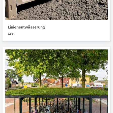
Linienentwässerung
ACO