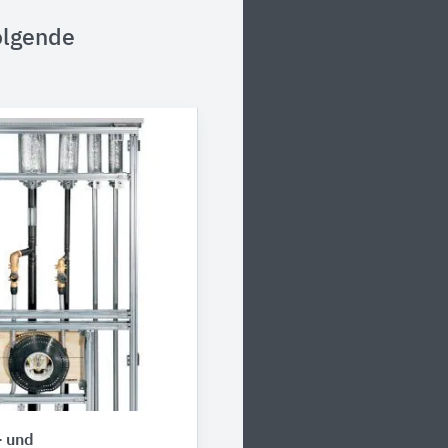
olgende
- und