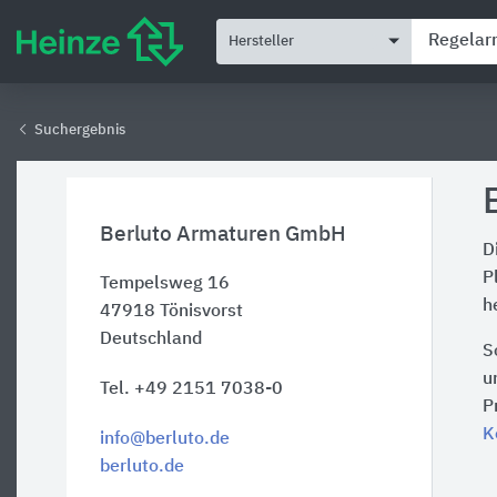
Hersteller
Suchergebnis
Berluto Armaturen GmbH
D
P
Tempelsweg 16
h
47918
Tönisvorst
Deutschland
S
u
Tel. +49 2151 7038-0
P
K
info@berluto.de
berluto.de