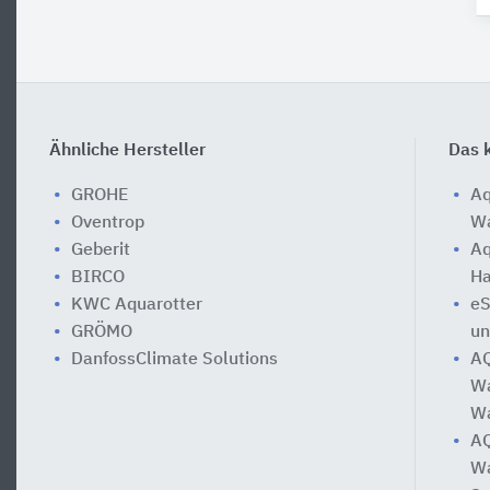
Ähnliche Hersteller
Das k
GROHE
Aq
Oventrop
Wa
Geberit
Aq
BIRCO
Ha
KWC Aquarotter
eS
GRÖMO
u
DanfossClimate Solutions
A
Wa
Wa
A
Wa