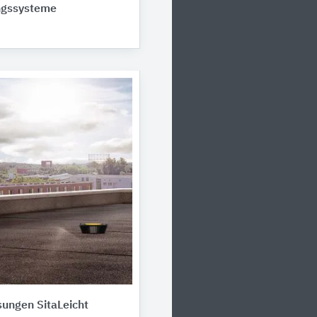
ngssysteme
ungen SitaLeicht