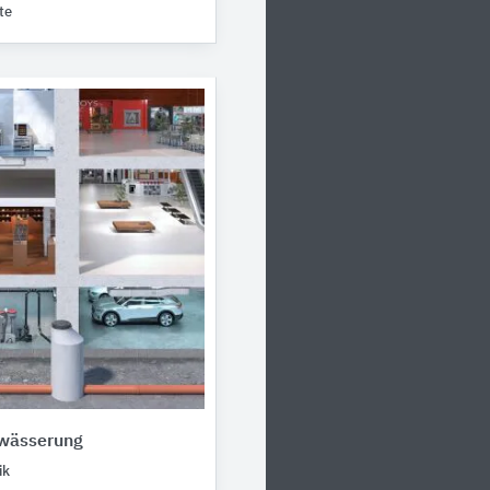
te
wässerung
ik