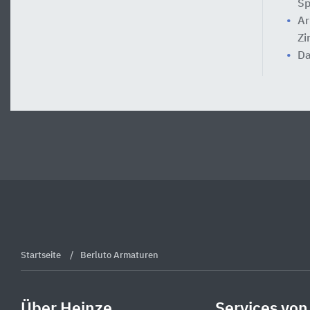
Sp
Ar
Zi
Da
Startseite
Berluto Armaturen
Über Heinze
Services von