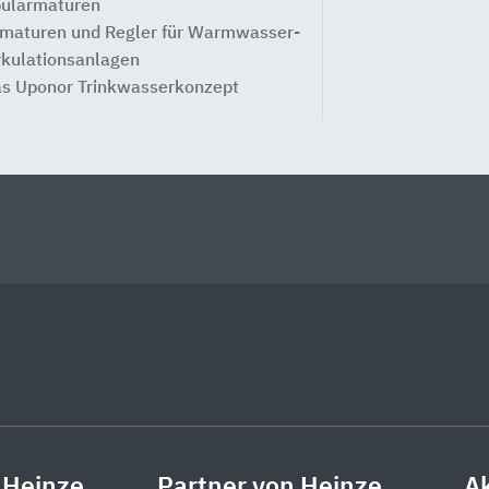
ülarmaturen
maturen und Regler für Warmwasser-
rkulationsanlagen
s Uponor Trinkwasserkonzept
 Heinze
Partner von Heinze
Ak