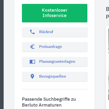
B
Kostenloser
Infoservice
P
phone
Rückruf
euro_symbol
Preisanfrage
import_contacts
Planungsunterlagen
location_on
Bezugsquellen
Passende Suchbegriffe zu
Berluto Armaturen