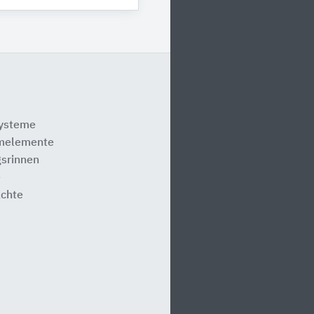
systeme
melemente
srinnen
e
ächte