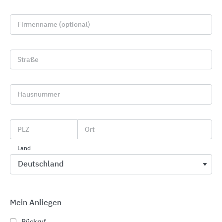
Firmenname (optional)
Straße
Hausnummer
Gira Schalterprogramme Design und Funktion
Gira
PLZ
Ort
Land
Mein Anliegen
Rückruf