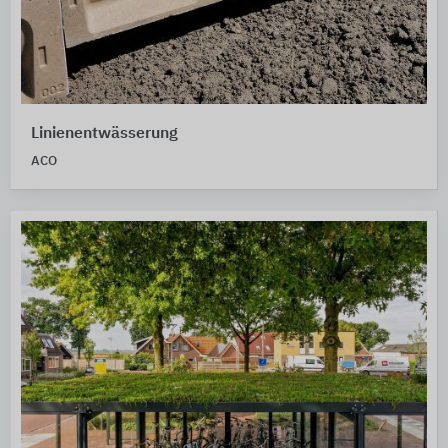
Linienentwässerung
ACO