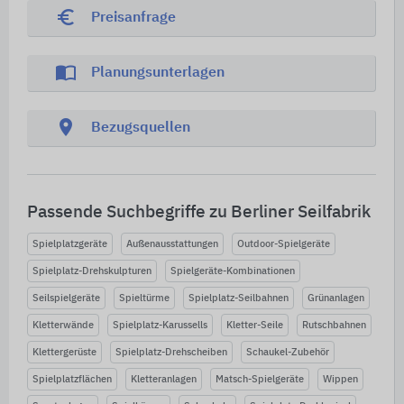
euro_symbol
Preisanfrage
import_contacts
Planungsunterlagen
location_on
Bezugsquellen
Passende Suchbegriffe zu Berliner Seilfabrik
Spielplatzgeräte
Außenausstattungen
Outdoor-Spielgeräte
Spielplatz-Drehskulpturen
Spielgeräte-Kombinationen
Seilspielgeräte
Spieltürme
Spielplatz-Seilbahnen
Grünanlagen
Kletterwände
Spielplatz-Karussells
Kletter-Seile
Rutschbahnen
Klettergerüste
Spielplatz-Drehscheiben
Schaukel-Zubehör
Spielplatzflächen
Kletteranlagen
Matsch-Spielgeräte
Wippen