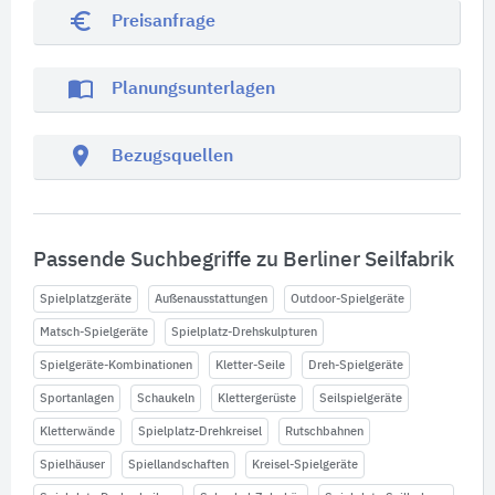
euro_symbol
Preisanfrage
import_contacts
Planungsunterlagen
location_on
Bezugsquellen
Passende Suchbegriffe zu Berliner Seilfabrik
Spielplatzgeräte
Außenausstattungen
Outdoor-Spielgeräte
Matsch-Spielgeräte
Spielplatz-Drehskulpturen
Spielgeräte-Kombinationen
Kletter-Seile
Dreh-Spielgeräte
Sportanlagen
Schaukeln
Klettergerüste
Seilspielgeräte
Kletterwände
Spielplatz-Drehkreisel
Rutschbahnen
Spielhäuser
Spiellandschaften
Kreisel-Spielgeräte