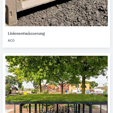
Linienentwässerung
ACO