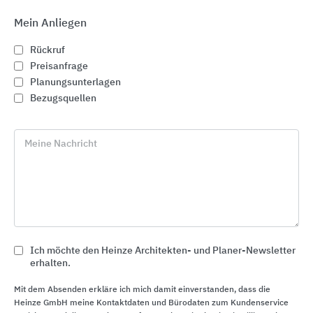
Mein Anliegen
Rückruf
Preisanfrage
Planungsunterlagen
Bezugsquellen
Meine Nachricht
Am Möbel: Schiebelösungen für den Einsatz im
Ich möchte den Heinze Architekten- und Planer-Newsletter
Möbelbau
erhalten.
Hawa Sliding Solutions
Mit dem Absenden erkläre ich mich damit einverstanden, dass die
Heinze GmbH meine Kontaktdaten und Bürodaten zum Kundenservice