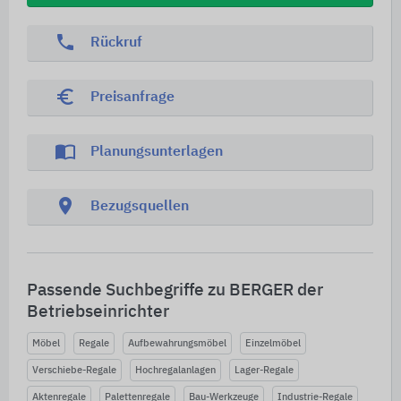
phone
Rückruf
euro_symbol
Preisanfrage
import_contacts
Planungsunterlagen
location_on
Bezugsquellen
Passende Suchbegriffe zu BERGER der
Betriebseinrichter
Möbel
Regale
Aufbewahrungsmöbel
Einzelmöbel
Verschiebe-Regale
Hochregalanlagen
Lager-Regale
Aktenregale
Palettenregale
Bau-Werkzeuge
Industrie-Regale