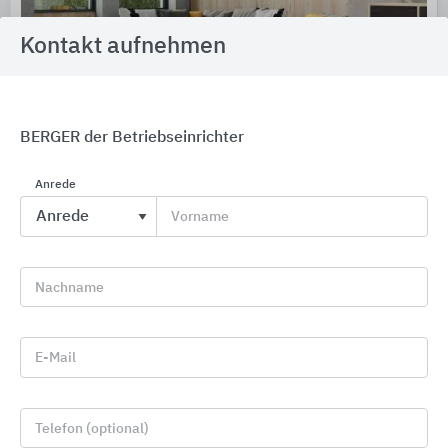
Kontakt aufnehmen
BERGER der Betriebseinrichter
Holzwerkstoffplatten, Schichtstoffe,
Anrede
Holzfaserdämmplatten, DWD- und OSB-Produkte
Vorname
Sonae Arauco Deutschland
Nachname
E-Mail
Telefon (optional)