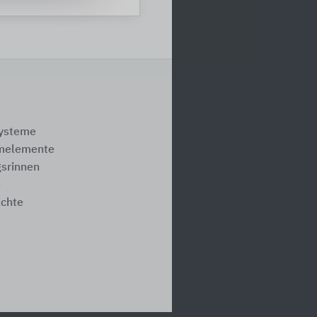
systeme
melemente
srinnen
e
ächte