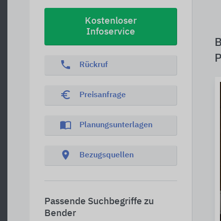
Kostenloser
Infoservice
B
P
phone
Rückruf
euro_symbol
Preisanfrage
import_contacts
Planungsunterlagen
location_on
Bezugsquellen
Passende Suchbegriffe zu
Bender