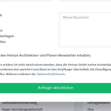
Gira
OBO Betterman
n
Meine Nachricht
ge
terlagen
llen
 den Heinze Architekten- und Planer-Newsletter erhalten.
n erkläre ich mich damit einverstanden, dass die Heinze GmbH meine Kontaktd
ndenservice speichert und diese an den Empfänger übermittelt. Die Einwilligung
ufen. Näheres erläutert der
Datenschutzhinweis
.
Anfrage abschicken
Schalterprogramme und
Gira Schalt
Gebäudesteuerung
Designlinien
Hager Vertriebsgesellschaft
Gira