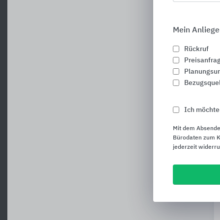
Mein Anliege
Rückruf
Preisanfra
Planungsun
Bezugsque
Ich möchte
Mit dem Absende
Bürodaten zum Ku
jederzeit widerr