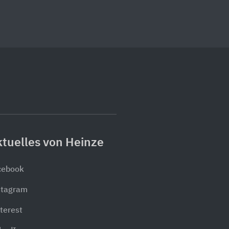
tuelles von Heinze
cebook
stagram
terest