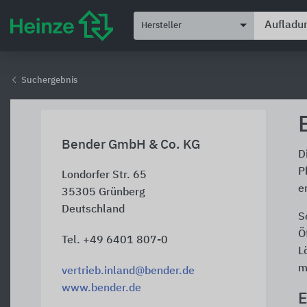
Hersteller
Suchergebnis
Bender GmbH & Co. KG
D
P
Londorfer Str. 65
e
35305
Grünberg
Deutschland
S
Ö
Tel. +49 6401 807-0
L
m
vertrieb.inland@bender.de
www.bender.de
E