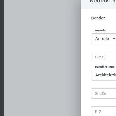
Kontakt 
Bender
Anrede
E-Mail
Berufsgruppe
Straße
PLZ