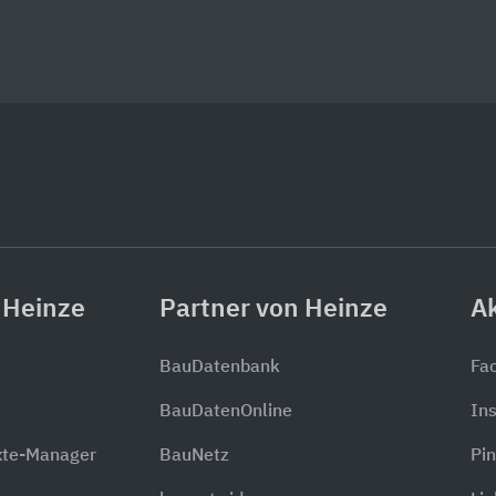
 Heinze
Partner von Heinze
Ak
BauDatenbank
Fa
BauDatenOnline
In
xte-Manager
BauNetz
Pin