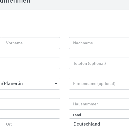
aufnehmen
Smart Home System JUNG HOME
Gira Smart 
JUNG
Gira
Vorname
Nachname
Telefon (optional)
Firmenname (optional)
Hausnummer
Land
Gira Steckdosen
Unterflur-S
Ort