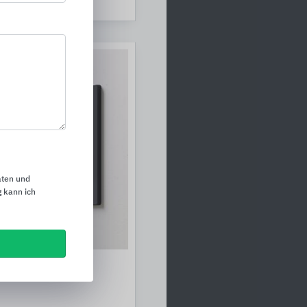
n
aten und
 kann ich
erprogramme