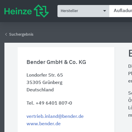
Hersteller
Suchergebnis
Bender GmbH & Co. KG
D
P
Londorfer Str. 65
e
35305
Grünberg
Deutschland
S
Ö
Tel. +49 6401 807-0
L
m
vertrieb.inland@bender.de
www.bender.de