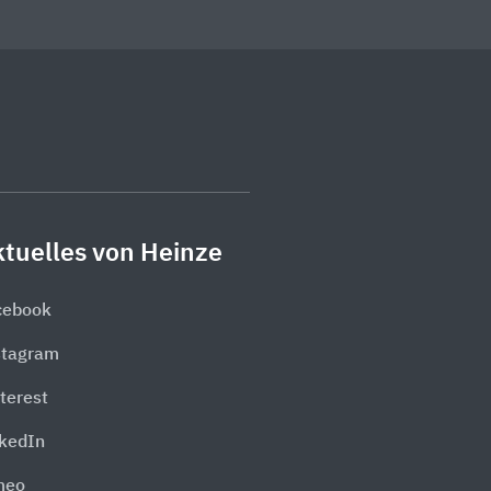
tuelles von Heinze
cebook
stagram
terest
nkedIn
meo