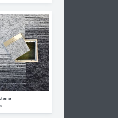
ysteme
n