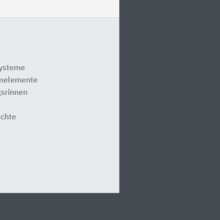
systeme
melemente
srinnen
e
ächte