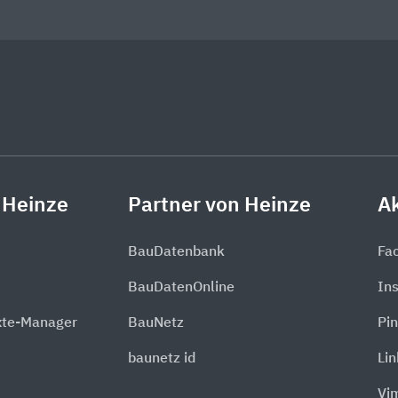
 Heinze
Partner von Heinze
Ak
BauDatenbank
Fa
BauDatenOnline
In
xte-Manager
BauNetz
Pin
baunetz id
Li
Vi