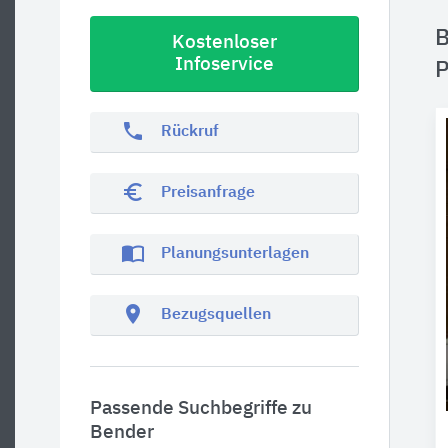
B
Kostenloser
Infoservice
P
phone
Rückruf
euro_symbol
Preisanfrage
import_contacts
Planungsunterlagen
location_on
Bezugsquellen
Passende Suchbegriffe zu
Bender