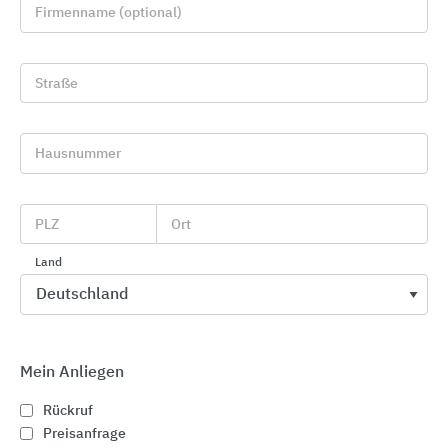
Firmenname (optional)
Straße
Hausnummer
PLZ
Ort
Offene Lösungen für den Trockenbau
Danogips
Land
Mein Anliegen
Rückruf
Preisanfrage