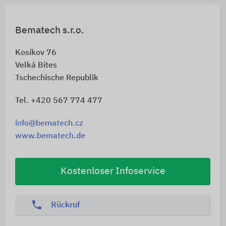
Bematech s.r.o.
Kosíkov 76
Velká Bítes
Tschechische Republik
Tel. +420 567 774 477
info@bematech.cz
www.bematech.de
Kostenloser Infoservice
phone
Rückruf