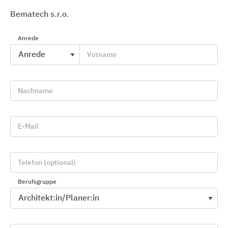
Bematech s.r.o.
Anrede
Vorname
Umkleide-, Büro- und Objekteinrichtungen
Nachname
C+P Möbelsysteme
E-Mail
Telefon (optional)
Berufsgruppe