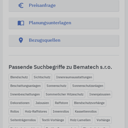
euro_symbol
Preisanfrage
import_contacts
Planungsunterlagen
location_on
Bezugsquellen
Passende Suchbegriffe zu Bematech s.r.o.
Blendschutz
Sichtschutz
Innenraumausstattungen
Beschattungsanlagen
Sonnenschutz
Sonnenschutzanlagen
Innenbeschattungen
Sommerlicher Hitzeschutz
Innenjalousien
Dekorationen
Jalousien
Raffstore
Blendschutzvorhänge
Rollos
Holz-Raffstores
Innenrollos
Kassettenrollos
Seitenträgerrollos
Textil-Vorhänge
Holz-Lamellen
Vorhänge