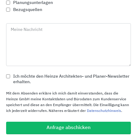
Planungsunterlagen
Bezugsquellen
Meine Nachricht
Ich möchte den Heinze Architekten- und Planer-Newsletter
erhalten.
CWS Paradise Line Waschraumausstattungen
Mit dem Absenden erkläre ich mich damit einverstanden, dass die
Heinze GmbH meine Kontaktdaten und Bürodaten zum Kundenservice
CWS Hygiene Deutschland
speichert und diese an den Empfänger übermittelt. Die Einwilligung kann
ich jederzeit widerrufen. Näheres erläutert der
Datenschutzhinweis
.
Anfrage abschicken